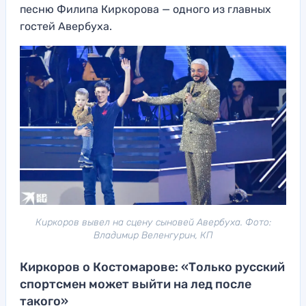
песню Филипа Киркорова — одного из главных
гостей Авербуха.
Киркоров вывел на сцену сыновей Авербуха. Фото:
Владимир Веленгурин, КП
Киркоров о Костомарове: «Только русский
спортсмен может выйти на лед после
такого»