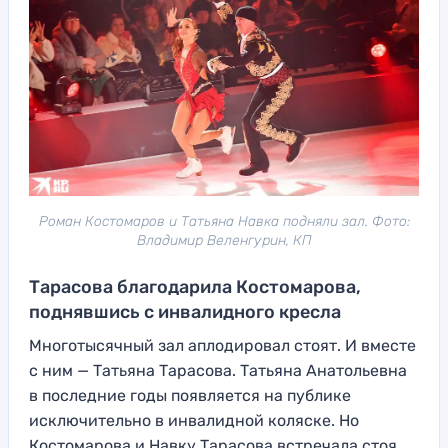
Роман Костомаров и Татьяна Навка подняли зал. Фото:
Владимир Веленгурин, КП
Тарасова благодарила Костомарова,
поднявшись с инвалидного кресла
Многотысячный зал аплодировал стоят. И вместе
с ним — Татьяна Тарасова. Татьяна Анатольевна
в последние годы появляется на публике
исключительно в инвалидной коляске. Но
Костомарова и Навку Тарасова встречала стоя.