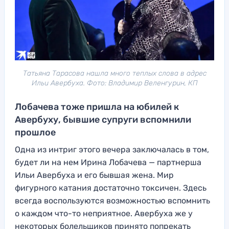
Татьяна Тарасова нашла много теплых слова в адрес
Ильи Авербуха. Фото: Владимир Веленгурин, КП
Лобачева тоже пришла на юбилей к
Авербуху, бывшие супруги вспомнили
прошлое
Одна из интриг этого вечера заключалась в том,
будет ли на нем Ирина Лобачева — партнерша
Ильи Авербуха и его бывшая жена. Мир
фигурного катания достаточно токсичен. Здесь
всегда воспользуются возможностью вспомнить
о каждом что-то неприятное. Авербуха же у
некоторых болельщиков принято попрекать