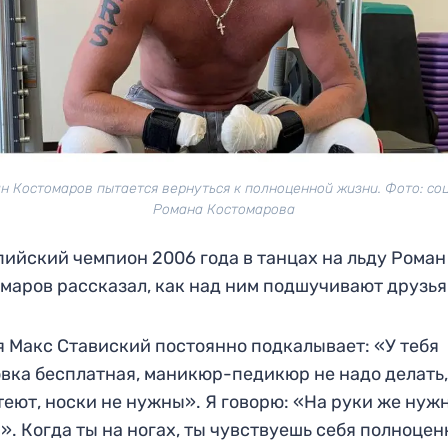
н Костомаров пытается вернуться к полноценной жизни. Фото: со
Романа Костомарова
ийский чемпион 2006 года в танцах на льду Роман
маров рассказал, как над ним подшучивают друзья
 Макс Ставиский постоянно подкалывает: «У тебя
вка бесплатная, маникюр-педикюр не надо делать,
теют, носки не нужны». Я говорю: «На руки же нуж
». Когда ты на ногах, ты чувствуешь себя полноце