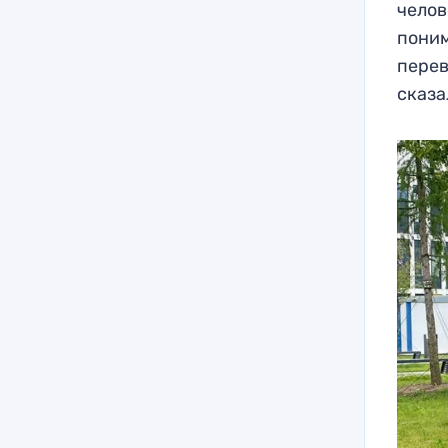
челов
поним
перев
сказа