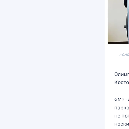
Рома
Олимп
Косто
«Меня
парко
не по
носки