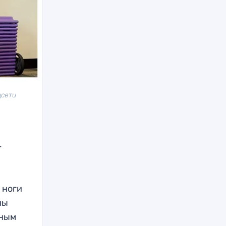
цсети
.
 ноги
ны
нным