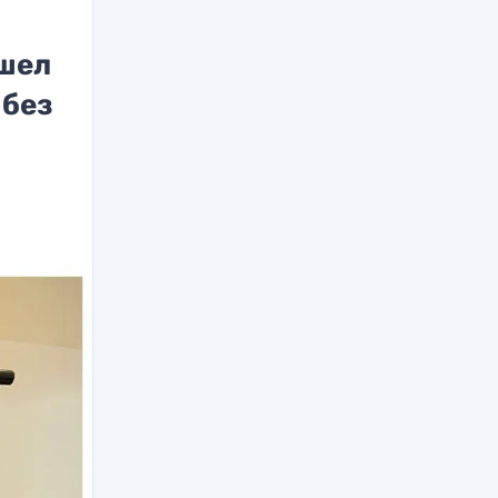
ашел
 без