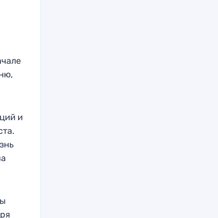
ачале
ню,
ций и
ста.
знь
ва
ны
еря