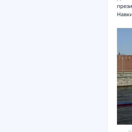
прези
Навки