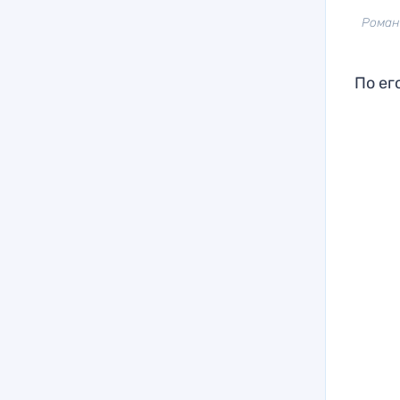
Роман
По ег