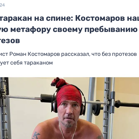
024
таракан на спине: Костомаров н
ую метафору своему пребыванию
тезов
ст Роман Костомаров рассказал, что без протезов
ует себя тараканом