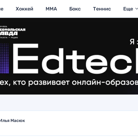
ие
Хоккей
MMA
Бокс
Теннис
Еще
Илья Масюк