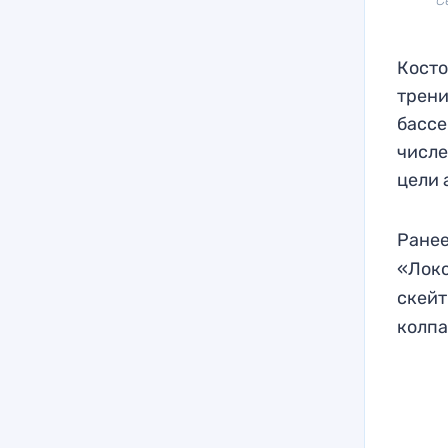
С
Косто
трени
бассе
числе
цели 
Ранее
«Лок
скейт
колпа