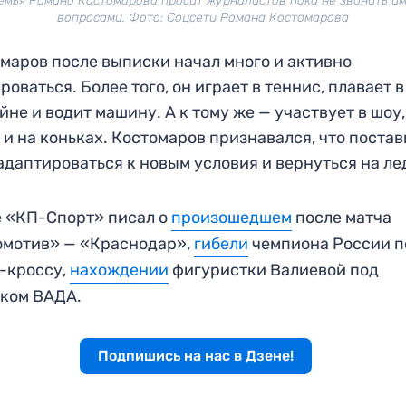
емья Романа Костомарова просит журналистов пока не звонить им
вопросами. Фото: Соцсети Романа Костомарова
маров после выписки начал много и активно
роваться. Более того, он играет в теннис, плавает в
йне и водит машину. А к тому же — участвует в шоу,
 и на коньках. Костомаров признавался, что поста
адаптироваться к новым условия и вернуться на ле
 «КП-Спорт» писал о
произошедшем
после матча
омотив» — «Краснодар»,
гибели
чемпиона России п
-кроссу,
нахождении
фигуристки Валиевой под
ком ВАДА.
Подпишись на нас в Дзене!