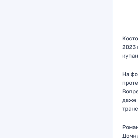
Косто
2023 
купан
На фо
проте
Вопре
даже 
транс
Роман
Домни