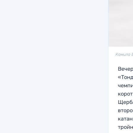
Камила 
Вечер
«Тонд
чемпи
корот
Щерба
второ
катан
тройн