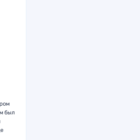
ором
ом был
й
це