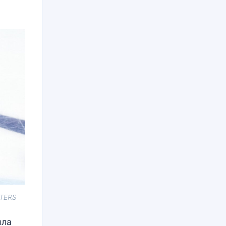
UTERS
ыла