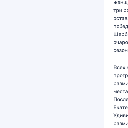
женщи
три р
остав
побед
Щерба
очаро
сезон
Всех 
прогр
разми
места
После
Екате
Удиви
разми