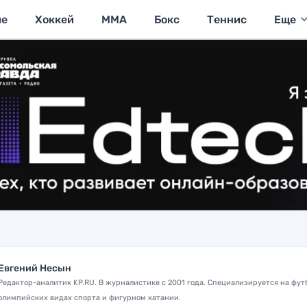
ие
Хоккей
MMA
Бокс
Теннис
Еще
Евгений Несын
Редактор-аналитик KP.RU. В журналистике с 2001 года. Специализируется на фут
олимпийских видах спорта и фигурном катании.