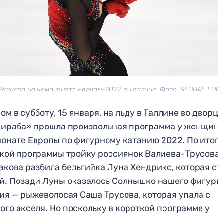
Валиева на чемпионате Европы-2022 в Таллине. Фото: GLOBAL LO
ом в субботу, 15 января, на льду в Таллине во двор
ираба» прошла произвольная программа у женщин
онате Европы по фигурному катанию 2022. По ито
кой программы тройку россиянок Валиева-Трусов
кова разбила бельгийка Луна Хендрикс, которая с
й. Позади Луны оказалось Солнышко нашего фигур
ия — рыжеволосая Саша Трусова, которая упала с
ого акселя. Но поскольку в короткой программе у