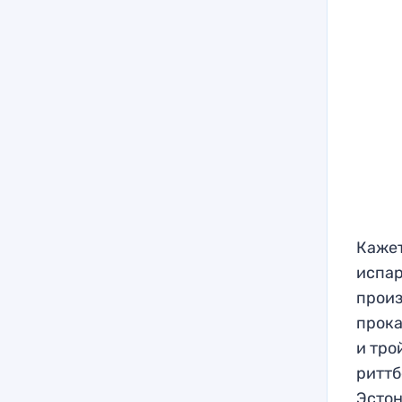
Кажет
испар
произ
прока
и тро
риттб
Эстон