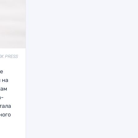
OK PRESS
це
 на
гам
а-
тала
ного