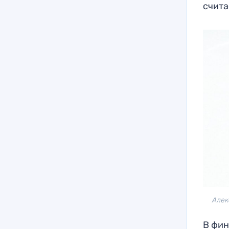
счита
Алек
В фин