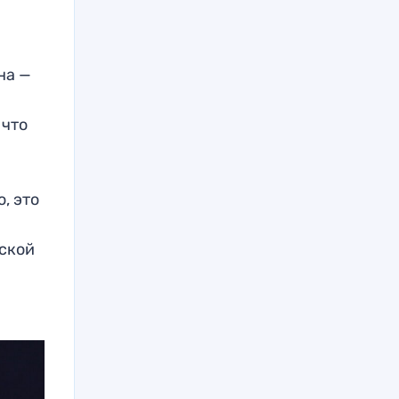
на —
 что
, это
жской