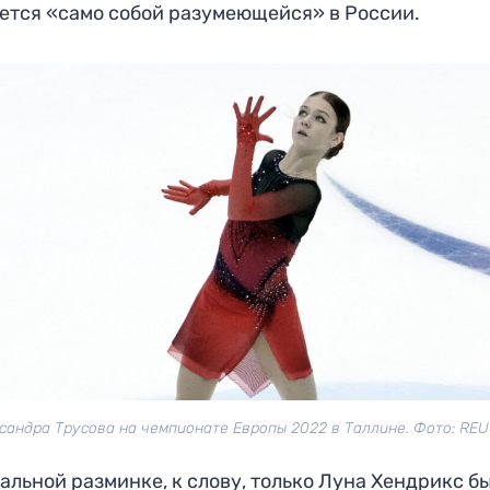
ется «само собой разумеющейся» в России.
сандра Трусова на чемпионате Европы 2022 в Таллине. Фото: RE
альной разминке, к слову, только Луна Хендрикс б