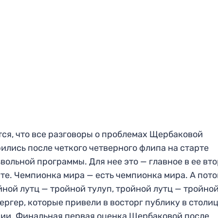
ся, что все разговоры о проблемах Щербаковой
ились после четкого четверного флипа на старте
вольной программы. Для нее это — главное в ее вт
те. Чемпионка мира — есть чемпионка мира. А пот
йной лутц — тройной тулуп, тройной лутц — тройно
ергер, которые привели в восторг публику в столи
ии. Финальная первая оценка Щербаковой после