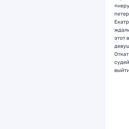
«неру
петер
Екатр
ждали
этот 
девуш
Откат
судей
выйти