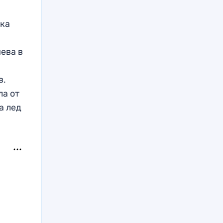
чка
ева в
в.
ла от
а лед