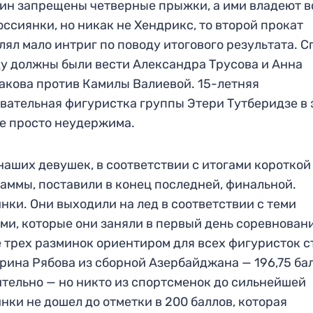
н запрещены четверные прыжки, а ими владеют в
оссиянки, но никак не Хендрикс, то второй прокат
лял мало интриг по поводу итогового результата. С
у должны были вести Александра Трусова и Анна
кова против Камилы Валиевой. 15-летняя
вательная фигуристка группы Этери Тутберидзе в 
е просто неудержима.
наших девушек, в соответствии с итогами короткой
аммы, поставили в конец последней, финальной.
нки. Они выходили на лед в соответствии с теми
ми, которые они заняли в первый день соревнован
 трех разминок ориентиром для всех фигуристок с
рина Рябова из сборной Азербайджана — 196,75 ба
тельно — но никто из спортсменок до сильнейшей
нки не дошел до отметки в 200 баллов, которая