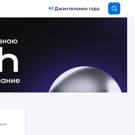
Джентельмен года
боле,