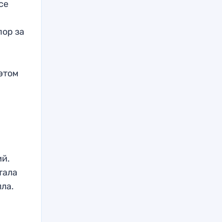
се
пор за
этом
ий.
тала
лла.