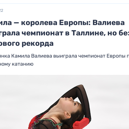
22
ила — королева Европы: Валиева
рала чемпионат в Таллине, но бе
ового рекорда
янка Камила Валиева выиграла чемпионат Европы 
ному катанию