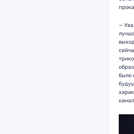
прока
— Ува
лучша
выход
сейча
трико
образ
было 
будущ
харак
канал