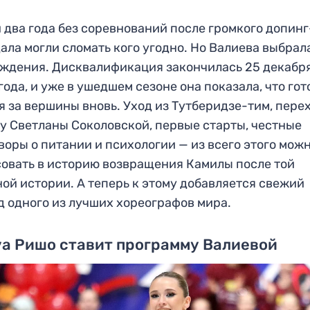
 два года без соревнований после громкого допинг
ала могли сломать кого угодно. Но Валиева выбрал
ждения. Дисквалификация закончилась 25 декабр
года, и уже в ушедшем сезоне она показала, что гот
я за вершины вновь. Уход из Тутберидзе-тим, пере
у Светланы Соколовской, первые старты, честные
воры о питании и психологии — из всего этого мож
овать в историю возвращения Камилы после той
ой истории. А теперь к этому добавляется свежий
д одного из лучших хореографов мира.
а Ришо ставит программу Валиевой