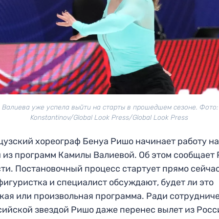
 Валиева уже успела выйти на старты в прошедшем сезоне. Фото:
Konstantinov/Global Look Press/Global Look Press
узский хореограф Бенуа Ришо начинает работу н
 из программ Камилы Валиевой. Об этом сообщает
ти. Постановочный процесс стартует прямо сейча
фигуристка и специалист обсуждают, будет ли это
кая или произвольная программа. Ради сотруднич
сийской звездой Ришо даже перенес вылет из Росс