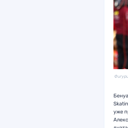
Фигури
Бенуа
Skati
уже п
Алекс
дуэта