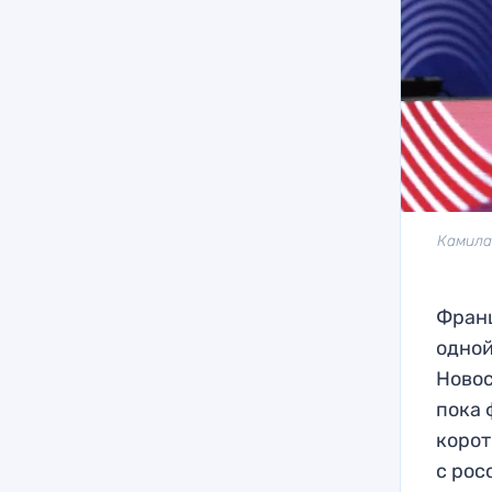
Камила
Франц
одной
Новос
пока 
корот
с рос