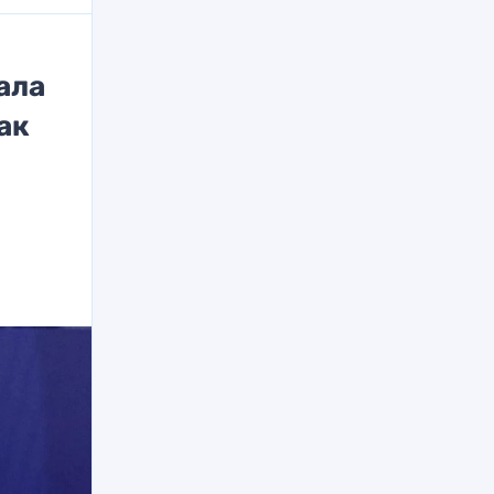
ала
ак