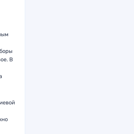
ным
сборы
ое. В
а
лиевой
жно