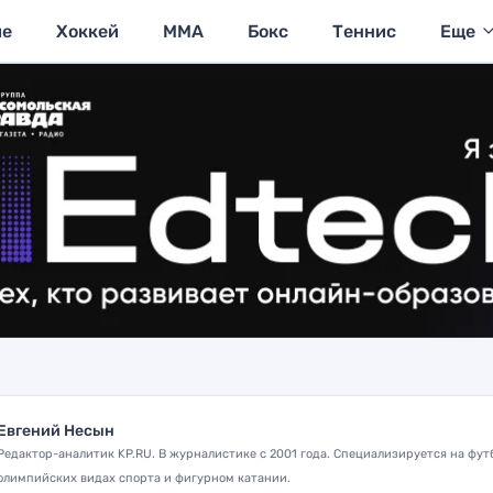
ие
Хоккей
MMA
Бокс
Теннис
Еще
Евгений Несын
Редактор-аналитик KP.RU. В журналистике с 2001 года. Специализируется на фут
олимпийских видах спорта и фигурном катании.