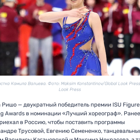
стка Камила Валиева. Фото: Maksim Konstantinov/Global Look Press
Look Press
 Ришо — двукратный победитель премии ISU Figure
ng Awards в номинации «Лучший хореограф». Ранее
риехал в Россию, чтобы поставить программы
андре Трусовой, Евгению Семененко, танцевальны
м Василисы Кагановской и Максима Некрасова, а 