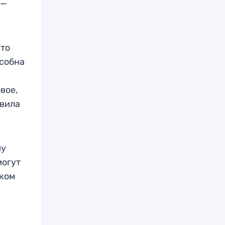
 —
что
особна
вое,
явила
му
могут
шком