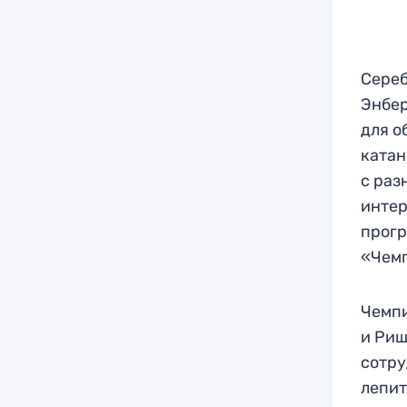
Сереб
Энбер
для о
катан
с раз
интер
прогр
«Чем
Чемпи
и Риш
сотру
лепит