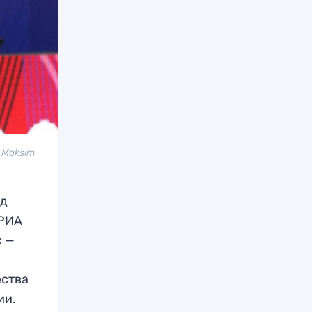
 Maksim
ад
 РИА
с —
ества
ии.