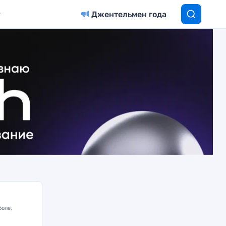
Джентельмен года
боле,