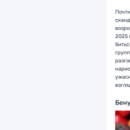
Почти
сканд
возро
2025 
битьс
групп
разго
нарис
ужасн
взгля
Бену