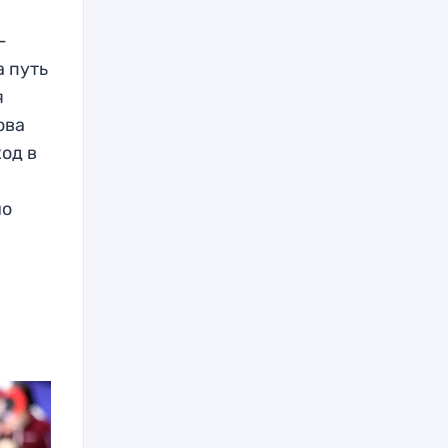
-
а путь
я
ова
ход в
но