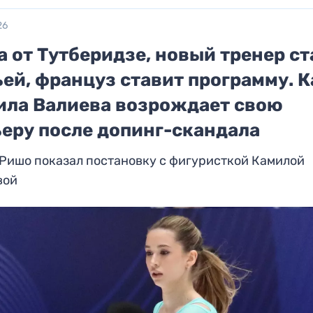
26
 от Тутберидзе, новый тренер ст
ей, француз ставит программу. К
ила Валиева возрождает свою
ьеру после допинг-скандала
Ришо показал постановку с фигуристкой Камилой
вой