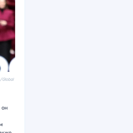
/Global
 он
м
также