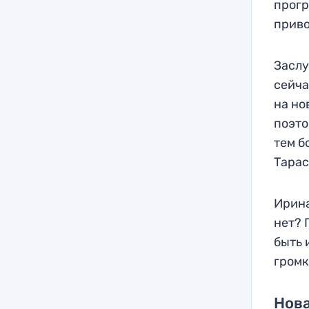
прогр
приво
Заслу
сейча
на но
поэто
тем б
Тарас
Ирина
нет? 
быть 
громк
Нова