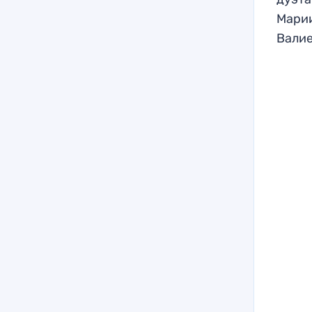
Марии
Валие