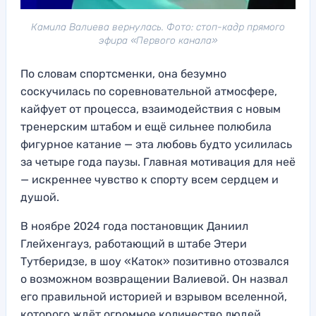
Камила Валиева вернулась. Фото: стоп-кадр прямого
эфира «Первого канала»
По словам спортсменки, она безумно
соскучилась по соревновательной атмосфере,
кайфует от процесса, взаимодействия с новым
тренерским штабом и ещё сильнее полюбила
фигурное катание — эта любовь будто усилилась
за четыре года паузы. Главная мотивация для неё
— искреннее чувство к спорту всем сердцем и
душой.
В ноябре 2024 года постановщик Даниил
Глейхенгауз, работающий в штабе Этери
Тутберидзе, в шоу «Каток» позитивно отозвался
о возможном возвращении Валиевой. Он назвал
его правильной историей и взрывом вселенной,
которого ждёт огромное количество людей,