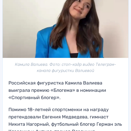
Камила Валиева. Фото: стоп-кадр видео Телеграм-
канала фигуристки Валиевой
Российская фигуристка Камила Валиева
выиграла премию «Блогема» в номинации
«Спортивный блогер».
Помимо 18-летней спортсменки на награду
претендовали Евгения Медведева, гимнаст
Никита Нагорный, футбольный блогер Герман эль