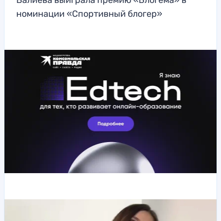
Валиева выиграла премию «Блогема» в
номинации «Спортивный блогер»