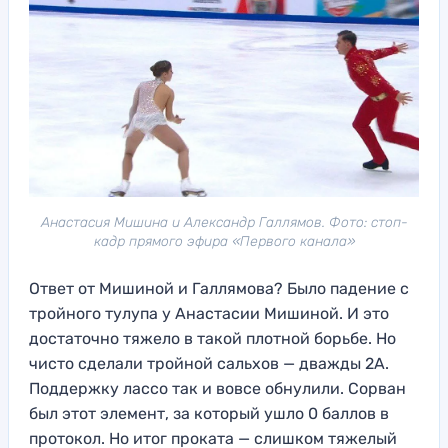
Анастасия Мишина и Александр Галлямов. Фото: стоп-
кадр прямого эфира «Первого канала»
Ответ от Мишиной и Галлямова? Было падение с
тройного тулупа у Анастасии Мишиной. И это
достаточно тяжело в такой плотной борьбе. Но
чисто сделали тройной сальхов — дважды 2А.
Поддержку лассо так и вовсе обнулили. Сорван
был этот элемент, за который ушло 0 баллов в
протокол. Но итог проката — слишком тяжелый