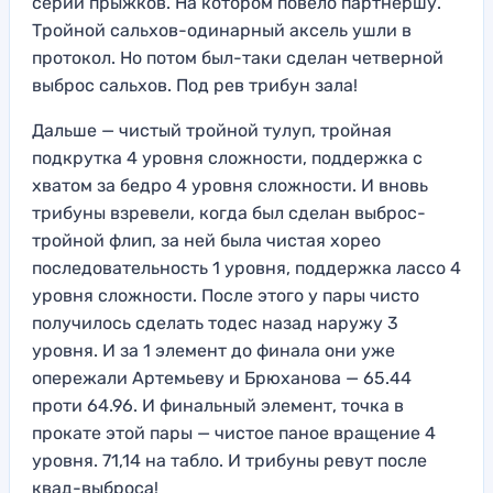
серии прыжков. На котором повело партнершу.
Тройной сальхов-одинарный аксель ушли в
протокол. Но потом был-таки сделан четверной
выброс сальхов. Под рев трибун зала!
Дальше — чистый тройной тулуп, тройная
подкрутка 4 уровня сложности, поддержка с
хватом за бедро 4 уровня сложности. И вновь
трибуны взревели, когда был сделан выброс-
тройной флип, за ней была чистая хорео
последовательность 1 уровня, поддержка лассо 4
уровня сложности. После этого у пары чисто
получилось сделать тодес назад наружу 3
уровня. И за 1 элемент до финала они уже
опережали Артемьеву и Брюханова — 65.44
проти 64.96. И финальный элемент, точка в
прокате этой пары — чистое паное вращение 4
уровня. 71,14 на табло. И трибуны ревут после
квад-выброса!