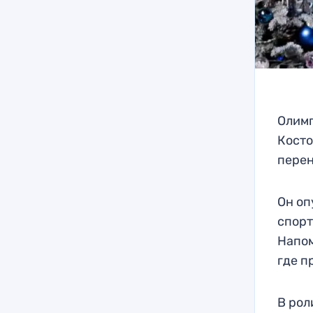
Олимп
Косто
перен
Он оп
спорт
Напом
где п
В рол