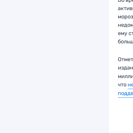
актив
мороз
недом
ему с
больш
Отмет
издан
милли
что
н
подд