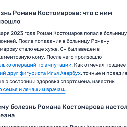
знь Романа Костомарова: что с ним
изошло
варя 2023 года Роман Костомаров попал в больницу
онией. После попадания в больницу Роману
марову стало еще хуже. Он был введен в
аментозную кому. После чего произошло
лько операций по ампутации
. Как отмечал поздне
ий друг фигуриста Илья Авербух
, точные и правди
е о состоянии здоровья спортсмена, известны
о семье и лечащим врачам.
му болезнь Романа Костомарова насто
ьезна
емя новогодних праздников Роман Костомаров выс