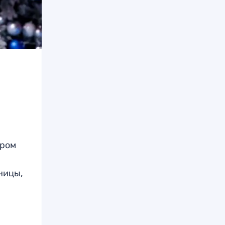
ором
ницы,