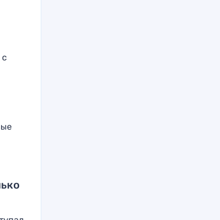
 с
е
вые
лько
тупал