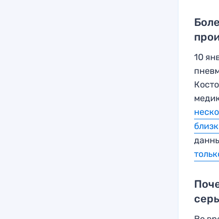
Боле
про
10 ян
пневм
Косто
медик
неско
близк
данны
тольк
Поче
сер
Во вр