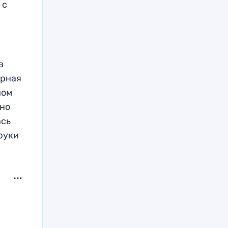
 с
в
орная
ном
бно
ась
руки