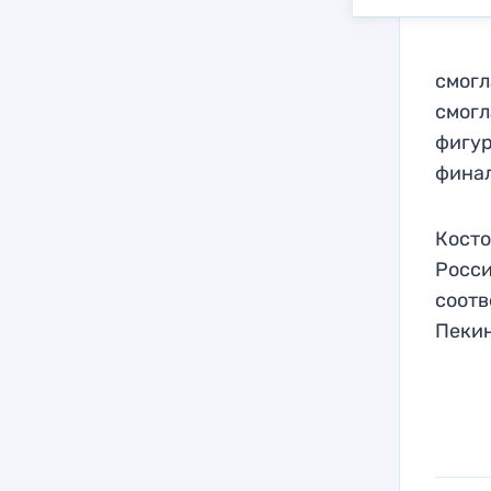
смогл
смогл
фигур
финал
Косто
Росси
соотв
Пекин