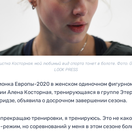
истка Косторная: мой любимый вид спорта тонет в болоте. Фото: 
LOOK PRESS
онка Европы-2020 в женском одиночном фигурно
ии Алена Косторная, тренирующаяся в группе Эте
ридзе, объявила о досрочном завершении сезона.
 прекращаю тренировки, я тренируюсь. Это не как
-режим, но соревнований у меня в этом сезоне бо