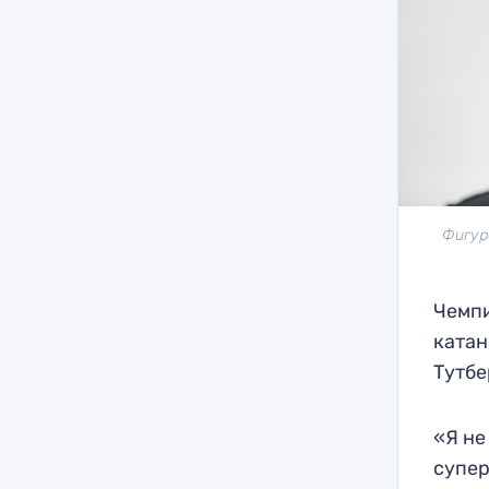
Фигур
Чемпи
катан
Тутбе
«Я не
супер