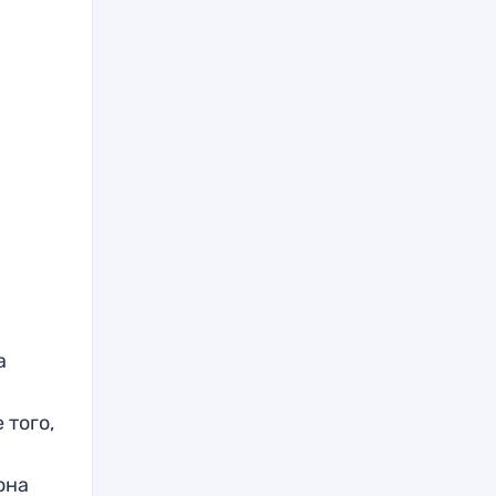
а
 того,
она