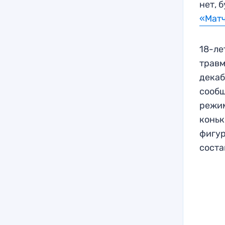
нет, 
«Мат
18-ле
травм
декаб
сообщ
режим
коньк
фигур
соста