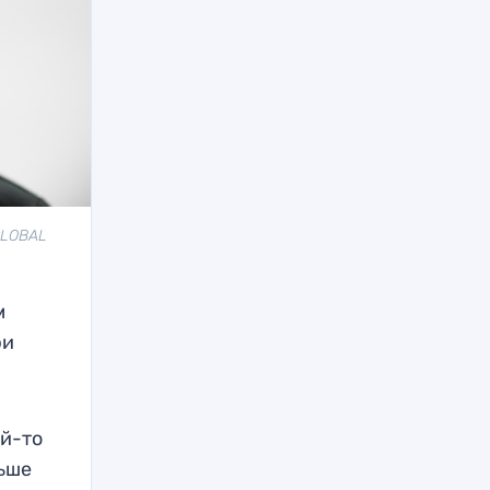
GLOBAL
м
ри
ой-то
льше