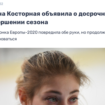
22
на Косторная объявила о досроч
ершении сезона
нка Европы-2020 повредила обе руки, но продол
роваться