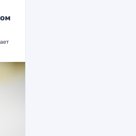
ном
жает