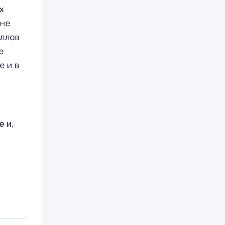
х
 не
аллов
е
е и в
 и,