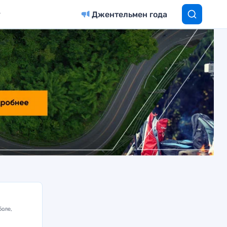
Джентельмен года
боле,