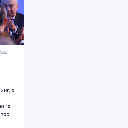
RESS
инг, о
ание
 пор