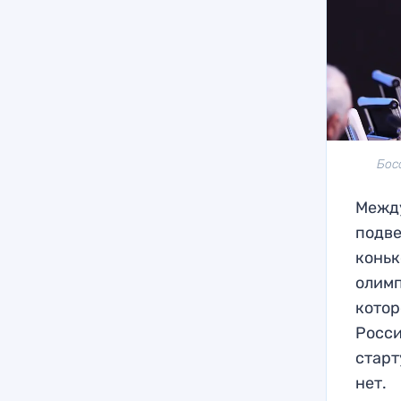
Бос
Между
подве
коньк
олимп
котор
Росси
старт
нет.