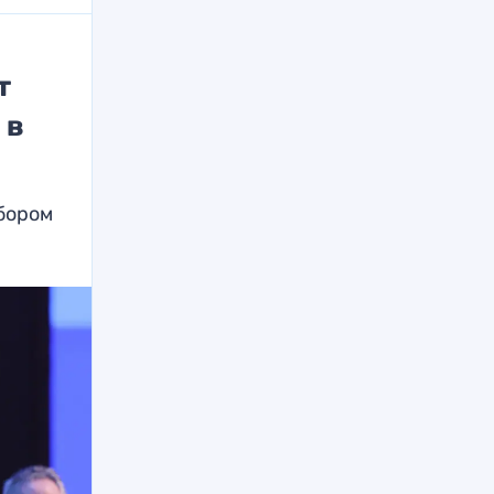
т
 в
тбором