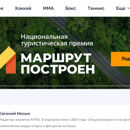
ие
Хоккей
MMA
Бокс
Теннис
Еще
Евгений Несын
Редактор-аналитик KP.RU. В журналистике с 2001 года. Специализируется на фут
олимпийских видах спорта и фигурном катании.