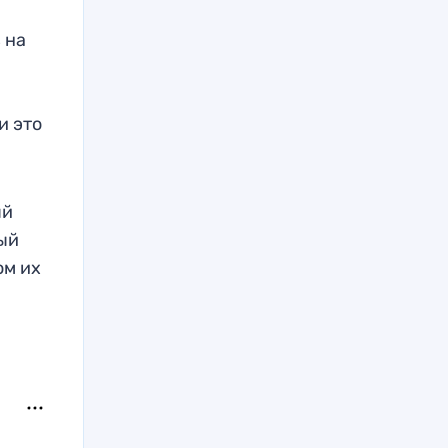
 на
и это
ый
ный
ом их