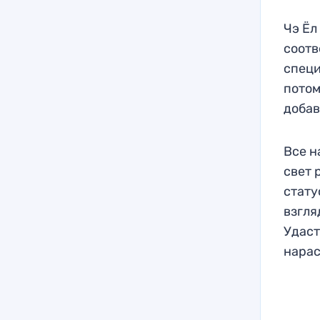
Чэ Ёл
соотв
специ
потом
добав
Все н
свет 
стату
взгля
Удаст
нарас