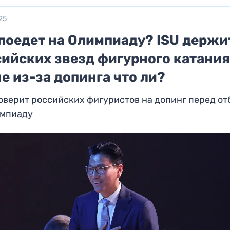
25
 поедет на Олимпиаду? ISU держи
сийских звезд фигурного катания
е из-за допинга что ли?
оверит российских фигуристов на допинг перед о
импиаду