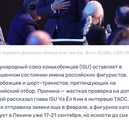
с мирового фигурного катания Ким Чже Ель. Фото: GLOBAL LOOK P
народный союз конькобежцев (ISU) оставляет в
шенном состоянии имена российских фигуристов,
обежцев и шорт-трекистов, претендующих на
ийский отбор. Причина — жесткая проверка на доп
ой рассказал глава ISU Чэ Ёл Ким в интервью ТАСС.
я отправила заявки еще в феврале, а фигурное кат
ует в Пекине уже 17–21 сентября, но ясности до сих