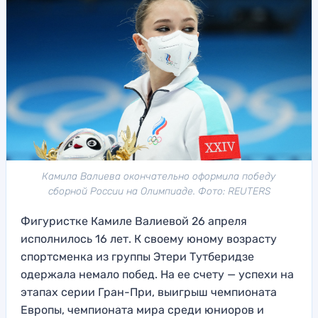
Камила Валиева окончательно оформила победу
сборной России на Олимпиаде. Фото: REUTERS
Фигуристке Камиле Валиевой 26 апреля
исполнилось 16 лет. К своему юному возрасту
спортсменка из группы Этери Тутберидзе
одержала немало побед. На ее счету — успехи на
этапах серии Гран-При, выигрыш чемпионата
Европы, чемпионата мира среди юниоров и