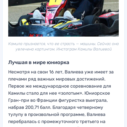
Камила признается, что ее страсть — машины. Сейчас она
увлечена картингом. Инстаграм Камилы Валиевой
Лучшая в мире юниорка
Несмотря на свои 16 лет, Валиева уже имеет за
плечами ряд важных мировых достижений.
Первое же международное соревнование для
Камилы стало для нее «золотым». Юниорское
Гран-при во Франции фигуристка выиграла,
набрав 200,71 балл. Благодаря четверному
тулупу в произвольной программе, Валиева
перебралась с промежуточного третьего на