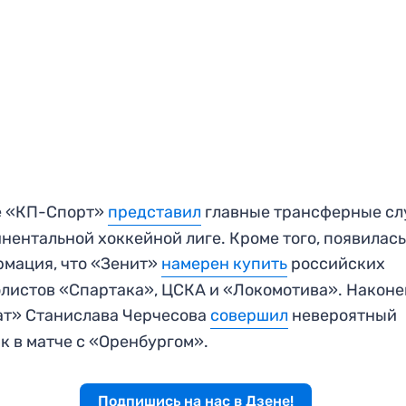
е «КП-Спорт»
представил
главные трансферные сл
нентальной хоккейной лиге. Кроме того, появилас
мация, что «Зенит»
намерен купить
российских
листов «Спартака», ЦСКА и «Локомотива». Наконе
ат» Станислава Черчесова
совершил
невероятный
к в матче с «Оренбургом».
Подпишись на нас в Дзене!