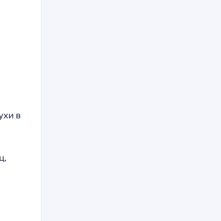
ухи в
ь
ц,