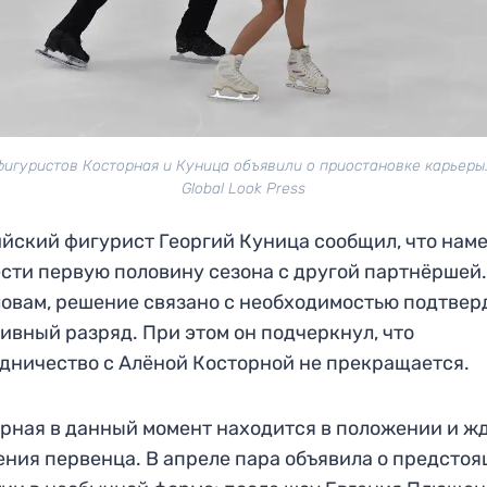
фигуристов Косторная и Куница объявили о приостановке карьеры.
Global Look Press
йский фигурист Георгий Куница сообщил, что нам
сти первую половину сезона с другой партнёршей.
ловам, решение связано с необходимостью подтвер
ивный разряд. При этом он подчеркнул, что
дничество с Алёной Косторной не прекращается.
рная в данный момент находится в положении и ж
ния первенца. В апреле пара объявила о предсто