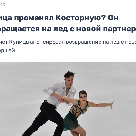
025
ица променял Косторную? Он
вращается на лед с новой партне
ст Куница анонсировал возвращение на лед с нов
ершей