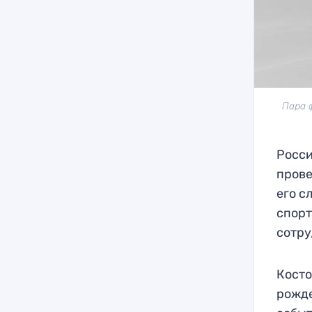
Пара 
Росси
прове
его с
спорт
сотру
Косто
рожде