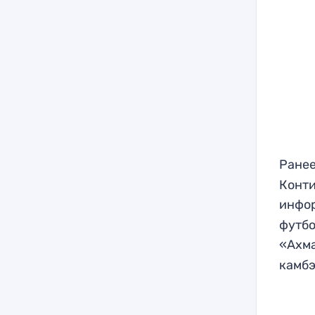
Ране
Конти
инфор
футбо
«Ахм
камбэ