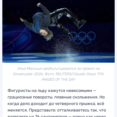
Илья Малинин реабилитировался за провал на
Олимпиаде-2026. Фото: REUTERS/Claudia Greco TPX
IMAGES OF THE DAY
Фигуристы на льду кажутся невесомыми —
грациозные повороты, плавные скольжения. Но
когда дело доходит до четверного прыжка, всё
меняется. Представьте: отталкиваетесь так, что
взлетаете на 76 сантиметров — ровно как через