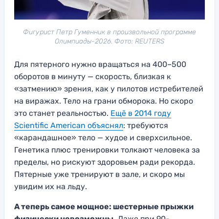
Фигурист Петр Гуменник в произвольной программе
Олимпиады-2026. Фото: REUTERS
Для пятерного нужно вращаться на 400–500
оборотов в минуту — скорость, близкая к
«затмению» зрения, как у пилотов истребителей
на виражах. Тело на грани обморока. Но скоро
это станет реальностью.
Ещё в 2014 году
Scientific American объяснял
: требуются
«карандашное» тело — худое и сверхсильное.
Генетика плюс тренировки толкают человека за
пределы, но рискуют здоровьем ради рекорда.
Пятерные уже тренируют в зале, и скоро мы
увидим их на льду.
А теперь самое мощное: шестерные прыжки
физически невозможны.
Даже при 90-