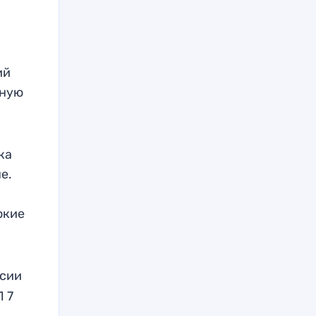
ий
чную
ка
е.
окие
ссии
Л 7