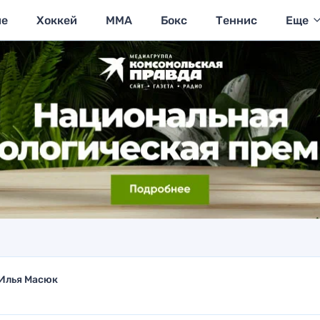
ие
Хоккей
MMA
Бокс
Теннис
Еще
Илья Масюк