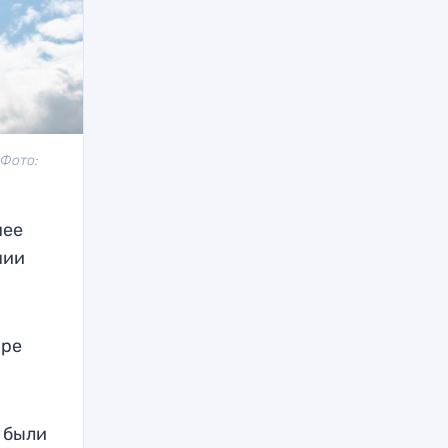
 Фото:
нее
нии
фре
а были