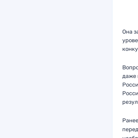
Она з
урове
конк
Вопро
даже 
Росси
Росси
резул
Ранее
перед