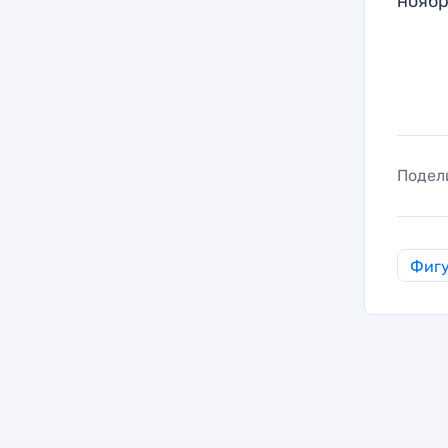
нояб
Подел
Фигу