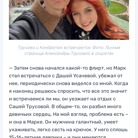
Трусова и Кондратюк встречаются. Фото: Личная
страница Александры Трусовой в соцсетях
— Затем снова начался какой-то флирт, но Марк
стал встречаться с Дашей Усачевой, убежал от
нее, периодически снова виделся со мной. Когда
я наконец решаюсь спросить, что все это значит
и встречаемся ли мы, он уезжает на отдых с
Сашей Трусовой. В общем-то, он разбил много
девичьих сердец. На мой взгляд, проблема есть –
и она в Марке. Он мужчина галантный, умеет
ухаживать, легко сесть на крючок. У него сплошь
15-16-летние девочки – и они меняются