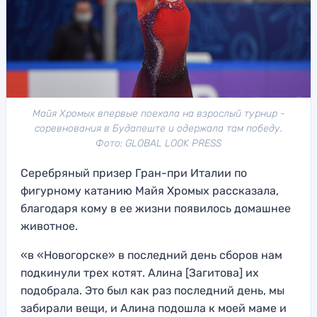
Майя Хромых впервые поехала на взрослый турнир -
соревнования в Будапеште и одержала там победу.
Фото: GLOBAL LOOK PRESS
Серебряный призер Гран-при Италии по
фигурному катанию Майя Хромых рассказала,
благодаря кому в ее жизни появилось домашнее
животное.
«
в «Новогорске» в последний день сборов нам
подкинули трех котят. Алина [Загитова] их
подобрала. Это был как раз последний день, мы
забирали вещи, и Алина подошла к моей маме и