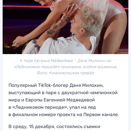
К паре Евгения Медведева – Даня Милохин на
«Ледниковом периоде» приковано особое внимание.
Фото: Комсомольская правда
Популярный TikTok-блогер Даня Милохин,
выступающий в паре с двукратной чемпионкой
мира и Европы Евгенией Медведевой
в «Ледниковом периоде», упал на лед
в финальном номере проекта на Первом канале.
В среду, 15 декабря, состоялись съемки