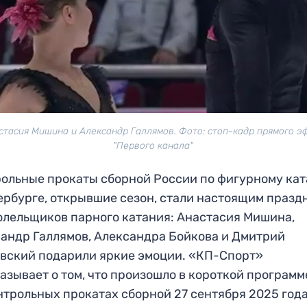
стасия Мишина и Александр Галлямов. Фото: стоп-кадр прямого э
"Первого канала"
ольные прокаты сборной России по фигурному ка
ербурге, открывшие сезон, стали настоящим празд
олельщиков парного катания: Анастасия Мишина,
андр Галлямов, Александра Бойкова и Дмитрий
вский подарили яркие эмоции. «КП-Спорт»
азывает о том, что произошло в короткой программ
нтрольных прокатах сборной 27 сентября 2025 года