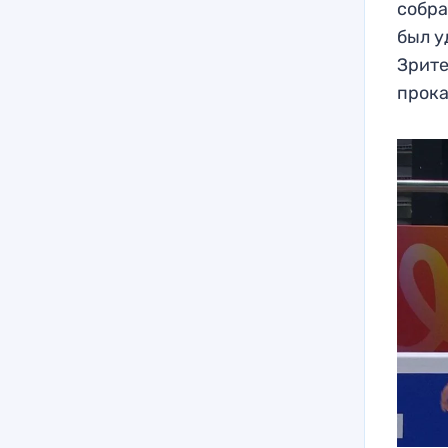
собра
был у
Зрите
прока