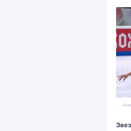
Ана
Звез