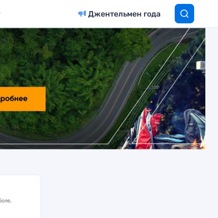
Джентельмен года
боле,