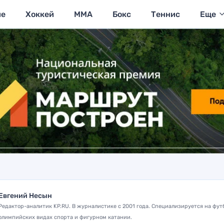
ие
Хоккей
MMA
Бокс
Теннис
Еще
Евгений Несын
Редактор-аналитик KP.RU. В журналистике с 2001 года. Специализируется на фут
олимпийских видах спорта и фигурном катании.