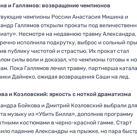
на и Галлямов: возвращение чемпионов
твующие чемпионы России Анастасия Мишина и
андр Галлямов открыли прокаты под величествен
иату». Несмотря на недавнюю травму Александра,
речно исполнила подкрутку, выброс и сольный пр
ив публику чистотой и страстью. Их прокат стал
лом силы воли и доказал, что чемпионы готовы к н
ам. Пока Галлямов лечил травму, партнерша катала
ики Дайнеко, ожидая возвращения Саши на лед.
ва и Козловский: яркость с ноткой драматизма
андра Бойкова и Дмитрий Козловский выбрали дл
та музыку из «Убить Билла», дополнив программу
тными костюмами в черно-красной гамме. Старт
ило падение Александры на прыжке, но пара быст