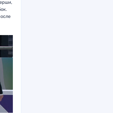
нерши,
ок.
после