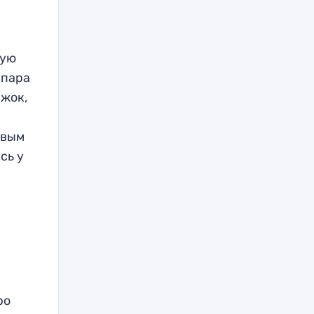
ную
 пара
ыжок,
овым
сь у
я
ро