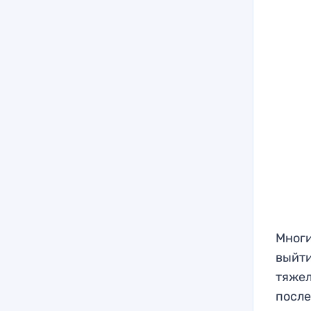
Многи
выйти
тяжел
после