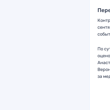
Пере
Контр
сентя
событ
По су
оцено
Анаст
Верон
за ме