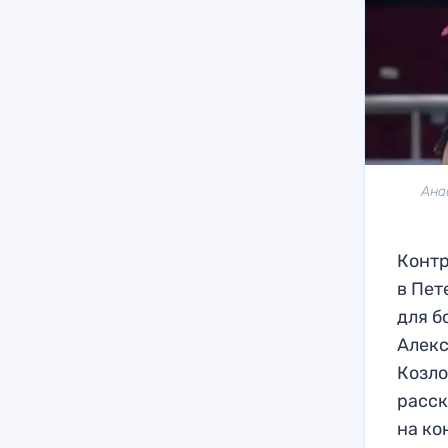
Ана
Контр
в Пет
для б
Алекс
Козло
расск
на ко