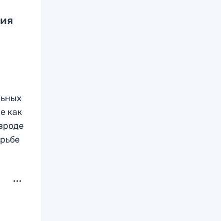
ния
льных
е как
 вроде
орьбе