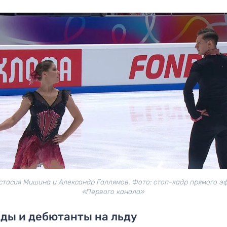
стасия Мишина и Александр Галлямов. Фото: стоп-кадр прямого э
«Первого канала»
ды и дебютанты на льду