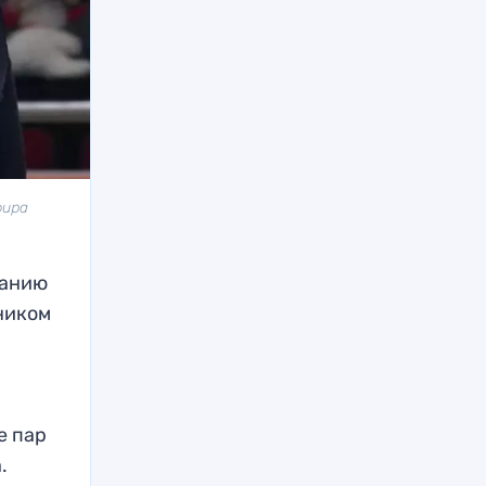
фира
танию
ником
е пар
.