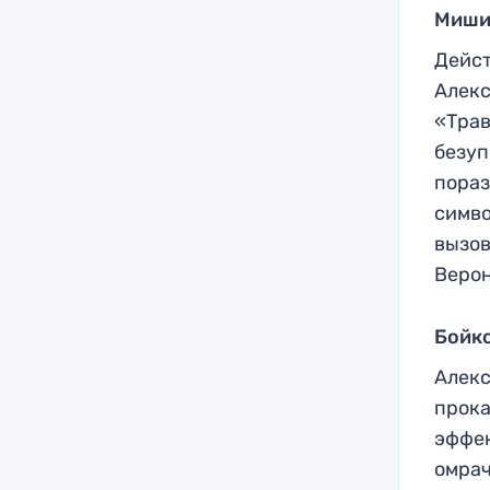
Миши
Дейс
Алекс
«Трав
безуп
пораз
симво
вызов
Верон
Бойко
Алекс
прока
эффек
омрач