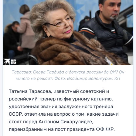
Тарасова: Слова Тардифа о допуске россиян до ОИ? Он
ничего не решает. Фото: Владимир Веленгурин, КП
Татьяна Тарасова, известный советский и
российский тренер по фигурному катанию,
удостоенная звания заслуженного тренера
СССР, ответила на вопрос о том, какие задачи
стоят перед Антоном Сихарулидзе,
переизбранным на пост президента ФФККР.