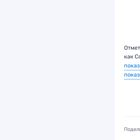
Отмет
как С
показ
показ
Подел