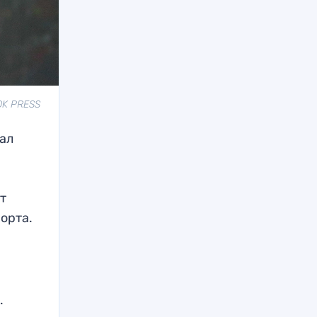
OK PRESS
ал
т
орта.
»
.