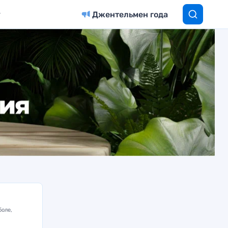
Джентельмен года
боле,