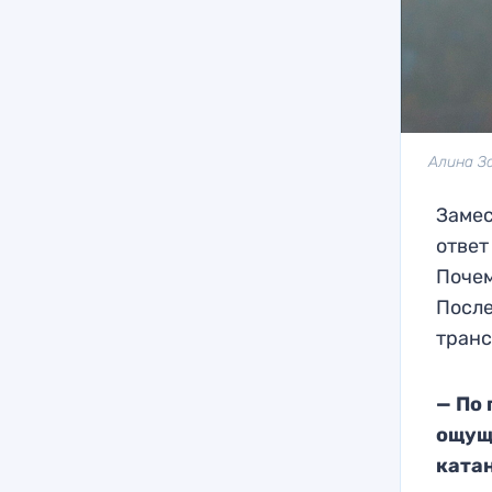
Алина З
Замес
ответ
Почем
После
транс
— По 
ощущ
ката