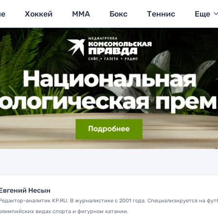
ие
Хоккей
MMA
Бокс
Теннис
Еще
Евгений Несын
Редактор-аналитик KP.RU. В журналистике с 2001 года. Специализируется на фут
олимпийских видах спорта и фигурном катании.