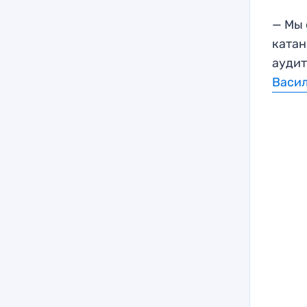
— Мы 
катан
аудит
Васил