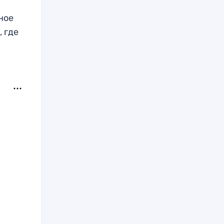
ное
 где