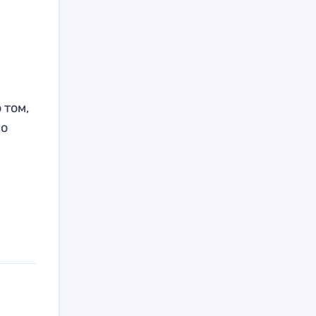
 том,
 о