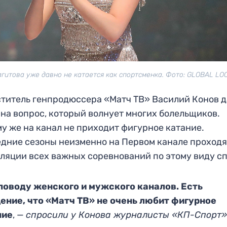
агитова уже давно не катается как спортсменка. Фото: GLOBAL LO
титель генпродюссера «Матч ТВ» Василий Конов д
 на вопрос, который волнует многих болельщиков.
у же на канал не приходит фигурное катание.
дние сезоны неизменно на Первом канале проходя
ляции всех важных соревнований по этому виду сп
поводу женского и мужского каналов. Есть
ение, что «Матч ТВ» не очень любит фигурное
ние
, —
спросили у Конова журналисты «КП-Спорт