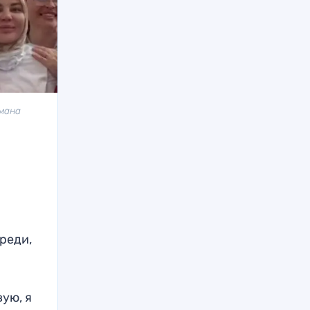
омана
ереди,
вую, я