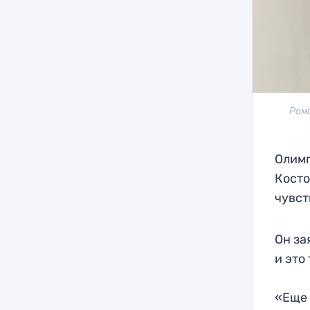
Рома
Олимп
Косто
чувст
Он за
и это
«Еще 