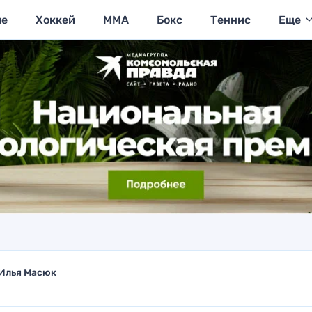
ие
Хоккей
MMA
Бокс
Теннис
Еще
Илья Масюк