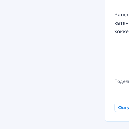
Ранее
ката
хокке
Подел
Фигу