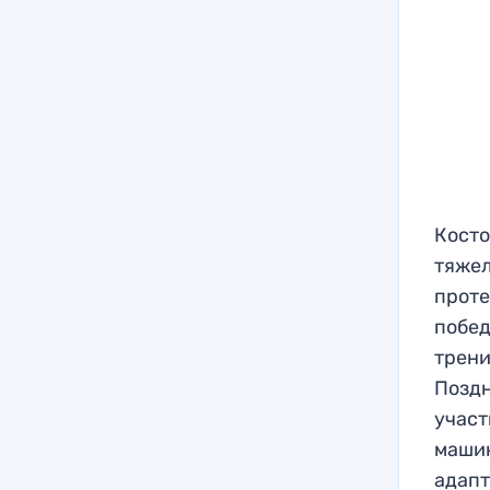
Косто
тяжел
проте
побед
трени
Поздн
участ
машин
адапт