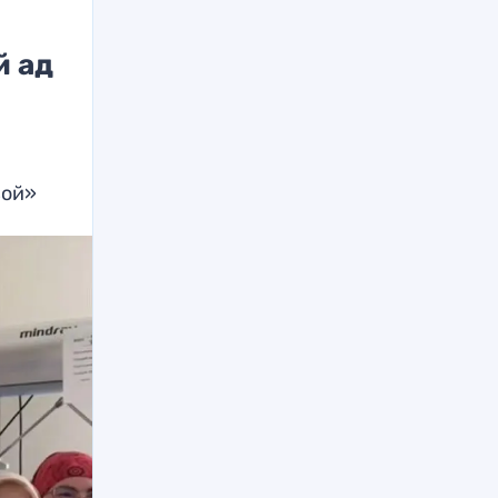
й ад
вой»