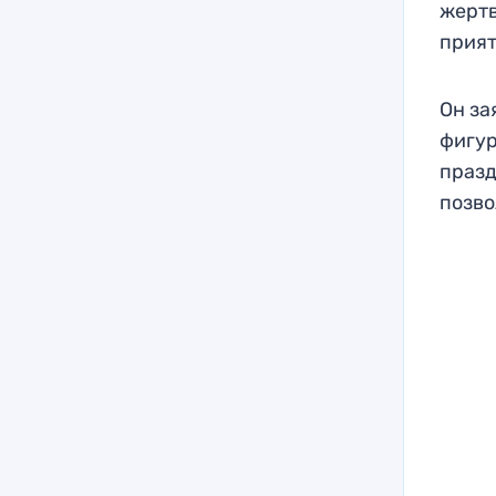
жертв
прият
Он за
фигур
празд
позво