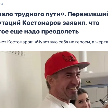
24
чало трудного пути». Переживши
утаций Костомаров заявил, что
гое еще надо преодолеть
ст Костомаров: «Чувствую себя не героем, а жерт