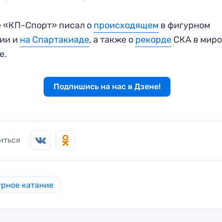
 «КП-Спорт» писал о
происходящем
в фигурном
нии и
на Спартакиаде
, а также о
рекорде
СКА в мир
е.
Подпишись на нас в Дзене!
иться
рное катание