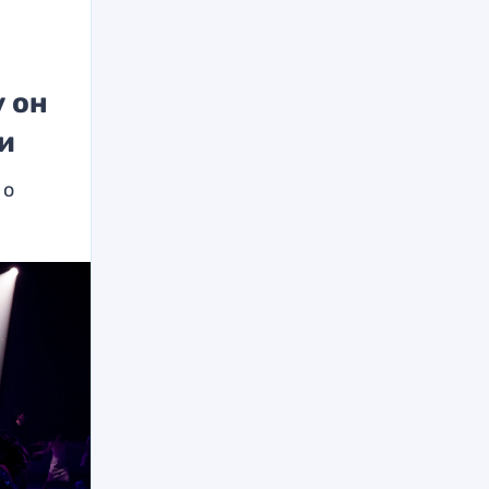
й
 он
и
 о