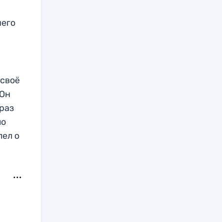
чего
 своё
 Он
 раз
ло
лел о