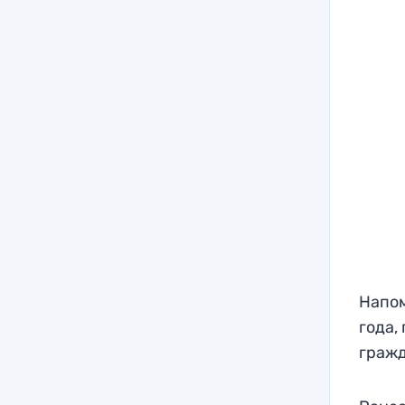
Напом
года,
гражд