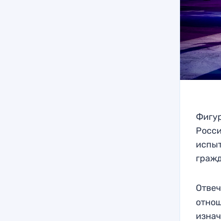
Фигур
Росси
испыт
гражд
Отвеч
отнош
изнач