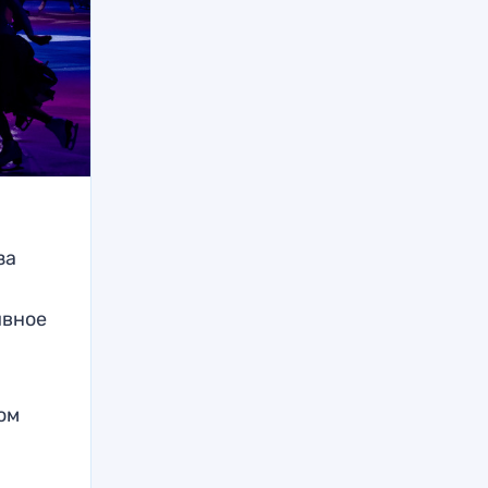
за
ивное
ом