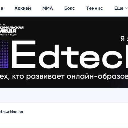
ие
Хоккей
MMA
Бокс
Теннис
Еще
Илья Масюк