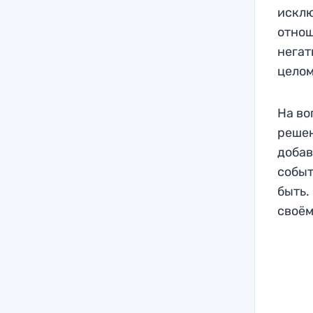
исклю
отнош
негат
целом
На во
решен
добав
событ
быть.
своём