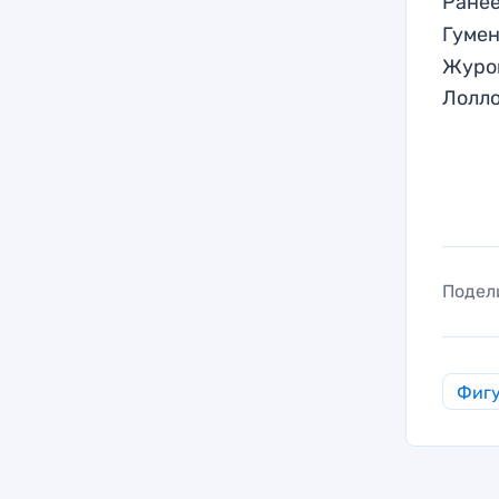
Ранее
Гумен
Журов
Лолл
Подел
Фигу