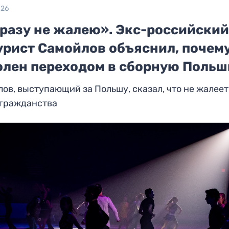
026
 разу не жалею». Экс-российски
урист Самойлов объяснил, почему
олен переходом в сборную Польш
ов, выступающий за Польшу, сказал, что не жалеет
 гражданства