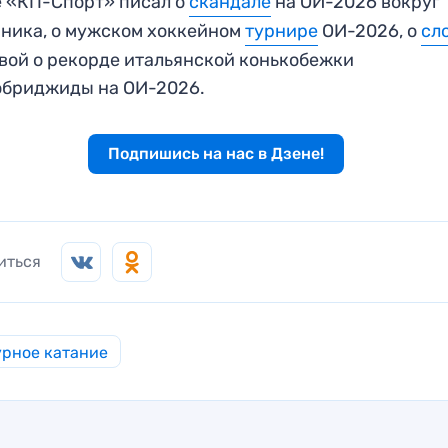
 «КП-Спорт» писал о
скандале
на ОИ-2026 вокруг
ника, о мужском хоккейном
турнире
ОИ-2026, о
сл
ой о рекорде итальянской конькобежки
обриджиды на ОИ-2026.
Подпишись на нас в Дзене!
иться
рное катание