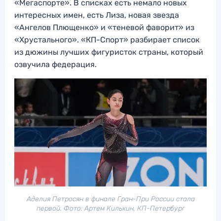
«Мегаспорте». В списках есть немало новых
интересных имен, есть Лиза, новая звезда
«Ангелов Плющенко» и «теневой фаворит» из
«Хрустального». «КП-Спорт» разбирает список
из дюжины лучших фигуристок страны, который
озвучила федерация.
Аделия Петросян в финале Гран-При России стала
первой. Фото: Артем Килькин, КП-Петербург