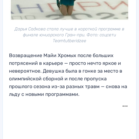
Дарья Садкова стала лучше в короткой программе в
финале юниорского Гран-при. Фото: соцсети
Teamtutberidzee
Возвращение Майи Хромых после больших
потрясений в карьере — просто нечто яркое и
невероятное. Девушка была в гонке за место в
олимпийской сборной и после пропуска
прошлого сезона из-за разных травм — снова на
льду с новыми программами.