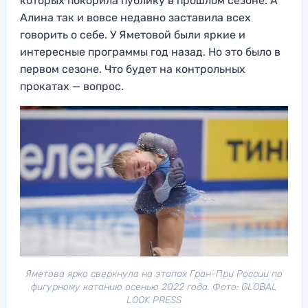
которых покорила публику в прошлом сезоне. А
Алина так и вовсе недавно заставила всех
говорить о себе. У Яметовой были яркие и
интересные программы год назад. Но это было в
первом сезоне. Что будет на контрольных
прокатах — вопрос.
Яметова ярко сверкнула на этапах Гран-При России по
фигурному катанию осенью 2022 года. Фото: GLOBAL
LOOK PRESS