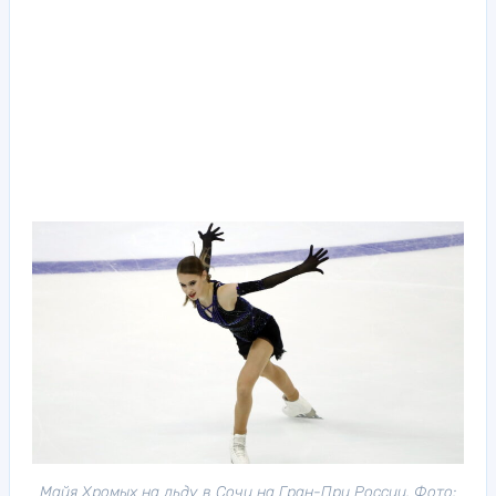
Майя Хромых на льду в Сочи на Гран-При России. Фото: