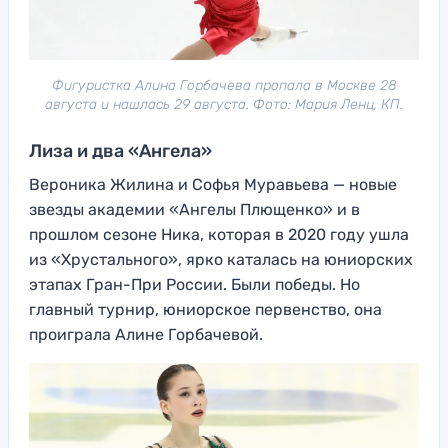
Фигуристка Алина Горбачева пропала в Москве 28
августа и нашлась 29 августа. Фото: Мария Ленц, КП.
Лиза и два «Ангела»
Вероника Жилина и Софья Муравьева — новые
звезды академии «Ангелы Плющенко» и в
прошлом сезоне Ника, которая в 2020 году ушла
из «Хрустального», ярко каталась на юниорских
этапах Гран-При России. Были победы. Но
главный турнир, юниорское первенство, она
проиграла Алине Горбачевой.