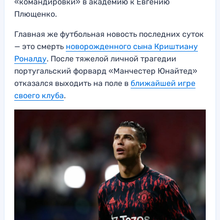
«командировки» в академию к Евгению
Плющенко.
Главная же футбольная новость последних суток
— это смерть
новорожденного сына Криштиану
Роналду
. После тяжелой личной трагедии
португальский форвард «Манчестер Юнайтед»
отказался выходить на поле в
ближайшей игре
своего клуба
.