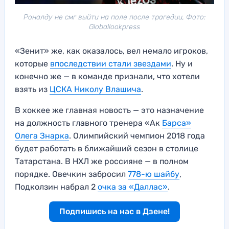
Роналду не смг выйти на поле после трагедии, Фото:
Globallookpress
«Зенит» же, как оказалось, вел немало игроков,
которые
впоследствии стали звездами
. Ну и
конечно же — в команде признали, что хотели
взять из
ЦСКА Николу Влашича
.
В хоккее же главная новость — это назначение
на должность главного тренера «Ак
Барса»
Олега Знарка
. Олимпийский чемпион 2018 года
будет работать в ближайший сезон в столице
Татарстана. В НХЛ же россияне — в полном
порядке. Овечкин забросил
778-ю шайбу
,
Подколзин набрал 2
очка за «Даллас»
.
Подпишись на нас в Дзене!