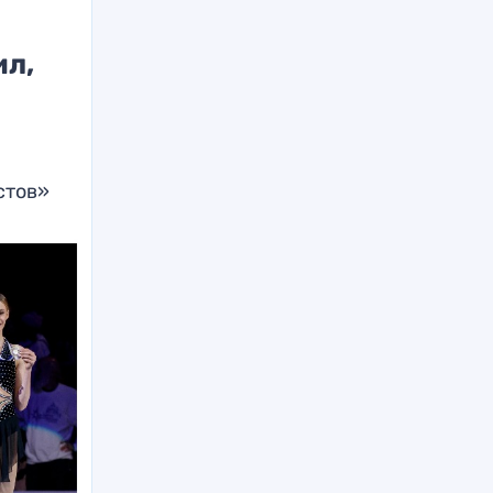
ил,
стов»