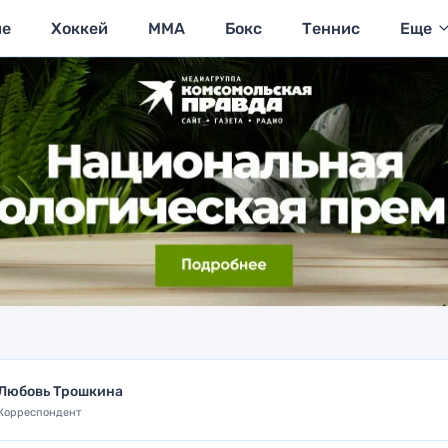
ие
Хоккей
MMA
Бокс
Теннис
Еще
Любовь Трошкина
Корреспондент