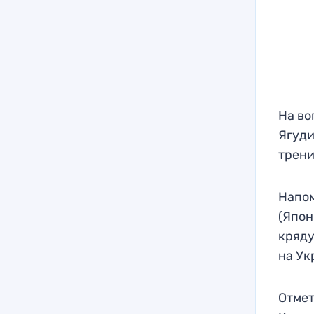
На во
Ягуди
трени
Напом
(Япон
кряду
на Ук
Отмет