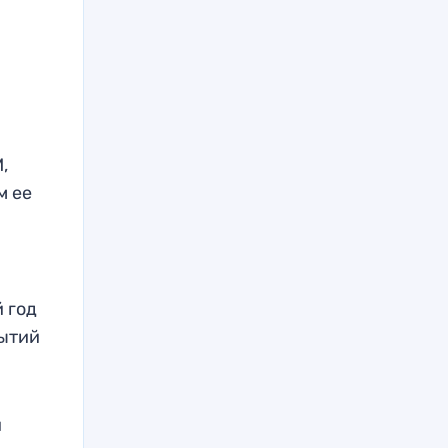
,
м ее
й год
бытий
и