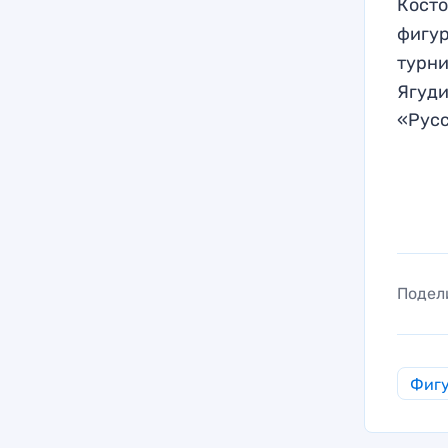
Кост
фигур
турни
Ягуди
«Русс
Подел
Фигу