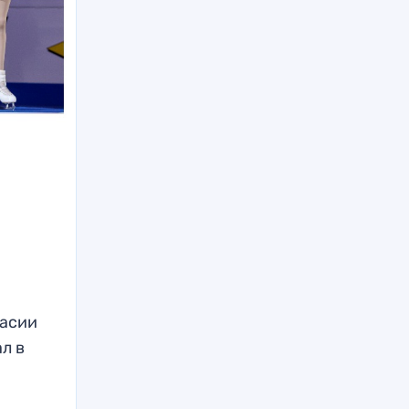
тасии
л в