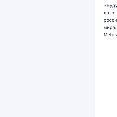
«Буду
даже 
росси
мира.
Metar