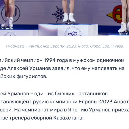
Губанова - чемпионка Европы-2023. Фото: Global Look Press
ийский чемпион 1994 года в мужском одиночном
де Алексей Урманов заявил, что ему наплевать на
йских фигуристов.
ей Урманов – один из бывших наставников
ставляющей Грузию чемпионки Европы-2023 Анас
овой. На чемпионат мира в Японию Урманов приеха
тве тренера сборной Казахстана.