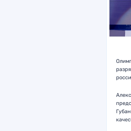
Олимп
разря
росси
Алекс
пред
Губан
качес