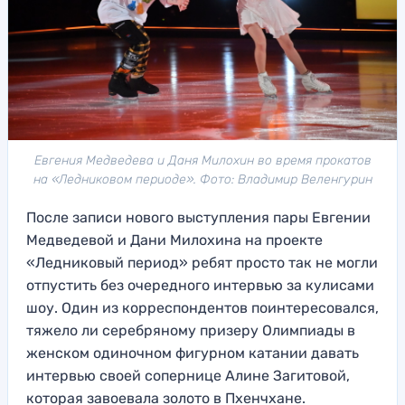
Евгения Медведева и Даня Милохин во время прокатов
на «Ледниковом периоде». Фото: Владимир Веленгурин
После записи нового выступления пары Евгении
Медведевой и Дани Милохина на проекте
«Ледниковый период» ребят просто так не могли
отпустить без очередного интервью за кулисами
шоу. Один из корреспондентов поинтересовался,
тяжело ли серебряному призеру Олимпиады в
женском одиночном фигурном катании давать
интервью своей сопернице Алине Загитовой,
которая завоевала золото в Пхенчхане.