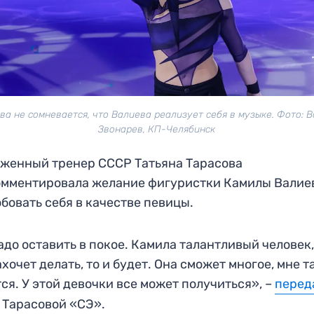
ва не сомневается, что Валиева реализует себя в музыке. Фото: 
Звонарев, КП-Челябинск
женный тренер СССР Татьяна Тарасова
омментировала желание фигуристки Камилы Валие
бовать себя в качестве певицы.
адо оставить в покое. Камила талантливый человек,
ахочет делать, то и будет. Она сможет многое, мне т
ся. У этой девочки все может получиться», –
перед
 Тарасовой «СЭ».