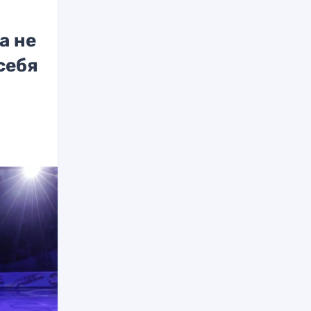
а не
себя