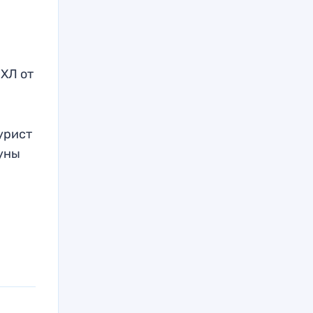
ХЛ от
урист
Луны