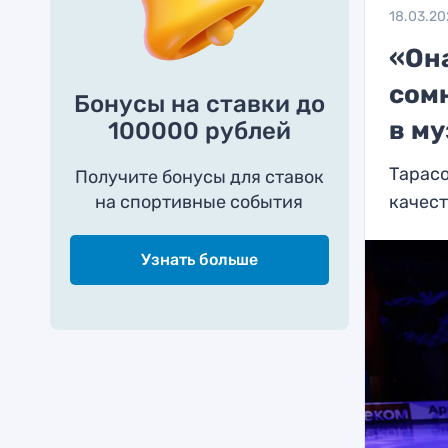
18.03.2
«Он
сомн
Бонусы на ставки до
в м
100000 рублей
Тарасо
Получите бонусы для ставок
на спортивные события
качес
Узнать больше