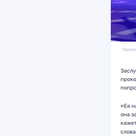
Тарасо
Заслу
прок
попро
«Ее н
она з
кажет
слова