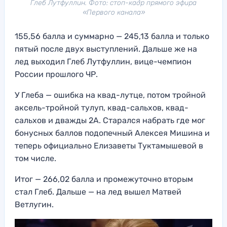
Глеб Лутфуллин. Фото: стоп-кадр прямого эфира
«Первого канала»
155,56 балла и суммарно — 245,13 балла и только
пятый после двух выступлений. Дальше же на
лед выходил Глеб Лутфуллин, вице-чемпион
России прошлого ЧР.
У Глеба — ошибка на квад-лутце, потом тройной
аксель-тройной тулуп, квад-сальхов, квад-
сальхов и дважды 2А. Старался набрать где мог
бонусных баллов подопечный Алексея Мишина и
теперь официально Елизаветы Туктамышевой в
том числе.
Итог — 266,02 балла и промежуточно вторым
стал Глеб. Дальше — на лед вышел Матвей
Ветлугин.