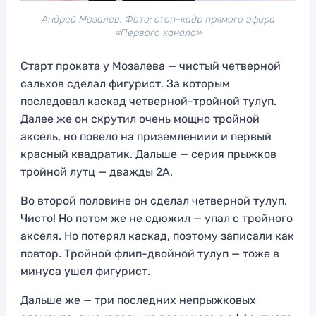
Андрей Мозалев. Фото: стоп-кадр прямого эфира
«Первого канала»
Старт проката у Мозалева — чистый четверной
сальхов сделал фигурист. За которым
последовал каскад четверной-тройной тулуп.
Далее же он скрутил очень мощно тройной
аксель, но повело на приземлениии и первый
красный квадратик. Дальше — серия прыжков
тройной лутц — дважды 2А.
Во второй половине он сделал четверной тулуп.
Чисто! Но потом же не сдюжил — упал с тройного
акселя. Но потерял каскад, поэтому записали как
повтор. Тройной флип-двойной тулуп — тоже в
минуса ушел фигурист.
Дальше же — три последних непрыжковых