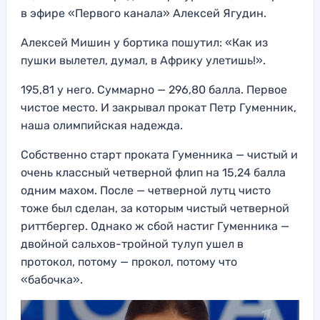
в эфире «Первого канала» Алексей Ягудин.
Алексей Мишин у бортика пошутил: «Как из
пушки вылетел, думал, в Африку улетишь!».
195,81 у него. Суммарно — 296,80 балла. Первое
чистое место. И закрывал прокат Петр Гуменник,
наша олимпийская надежда.
Собственно старт проката Гуменника — чистый и
очень классный четверной флип на 15,24 балла
одним махом. После — четверной лутц чисто
тоже был сделан, за которым чистый четверной
риттбергер. Однако ж сбой настиг Гуменника —
двойной сальхов-тройной тулуп ушел в
протокол, потому — прокол, потому что
«бабочка».