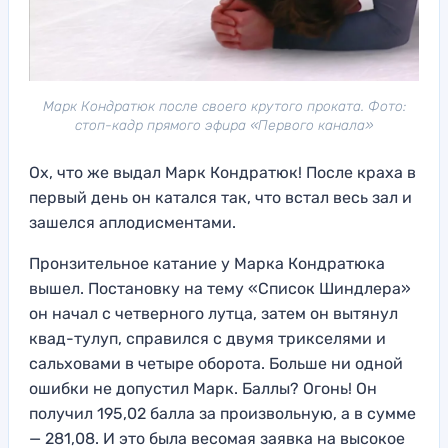
Марк Кондратюк после своего крутого проката. Фото:
стоп-кадр прямого эфира «Первого канала»
Ох, что же выдал Марк Кондратюк! После краха в
первый день он катался так, что встал весь зал и
зашелся аплодисментами.
Пронзительное катание у Марка Кондратюка
вышел. Постановку на тему «Список Шиндлера»
он начал с четверного лутца, затем он вытянул
квад-тулуп, справился с двумя трикселями и
сальховами в четыре оборота. Больше ни одной
ошибки не допустил Марк. Баллы? Огонь! Он
получил 195,02 балла за произвольную, а в сумме
— 281,08. И это была весомая заявка на высокое