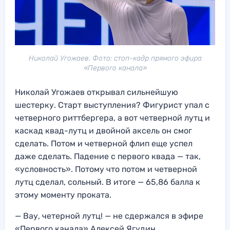
Николай Угожаев. Фото: стоп-кадр прямого эфира
«Первого канала»
Николай Угожаев открывал сильнейшую
шестерку. Старт выступления? Фигурист упал с
четверного риттбергера, а вот четверной лутц и
каскад квад-лутц и двойной аксель он смог
сделать. Потом и четверной флип еще успел
даже сделать. Падение с первого квада — так,
«условность». Потому что потом и четверной
лутц сделал, сольный. В итоге — 65,86 балла к
этому моменту проката.
— Вау, четерной лутц! — не сдержался в эфире
«Первого канала» Алексей Ягудин.