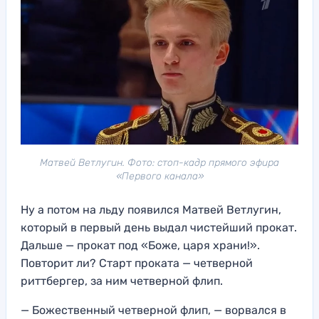
Матвей Ветлугин. Фото: стоп-кадр прямого эфира
«Первого канала»
Ну а потом на льду появился Матвей Ветлугин,
который в первый день выдал чистейший прокат.
Дальше — прокат под «Боже, царя храни!».
Повторит ли? Старт проката — четверной
риттбергер, за ним четверной флип.
— Божественный четверной флип, — ворвался в