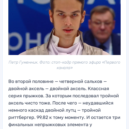
Петр Гуменник. Фото: стоп-кадр прямого эфира «Первого
канала»
Во второй половине — четверной сальхов —
двойной аксель — двойной аксель. Классная
серия прыжков. За которым последовал тройной
аксель чисто тоже. После чего — неудавшийся
немного каскад двойной лутц — тройной
риттбергер. 99,82 к тому моменту. И остается три
финальных непрыжковых элемента у