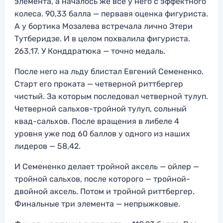
элемента, а началось же все у него с эффектного
колеса. 90,33 балла — первавя оценка фигуриста.
А у бортика Мозалева встречала лично Этери
Тутберидзе. И в целом похвалила фигуриста.
263,17. У Конддратюка — точно медаль.
После него на льду блистал Евгений Семененко.
Старт его проката — четверной риттбергер
чистый. За которым последовал четверной тулуп.
Четверной сальхов-тройной тулуп, сольный
квад-сальхов. После вращения в либеле 4
уровня уже под 60 баллов у одного из наших
лидеров — 58,42.
И Семененко делает тройной аксель — ойлер —
тройной сальхов, после которого — тройной-
двойной аксель. Потом и тройной риттбергер.
Финальные три элемента — непрыжковые.