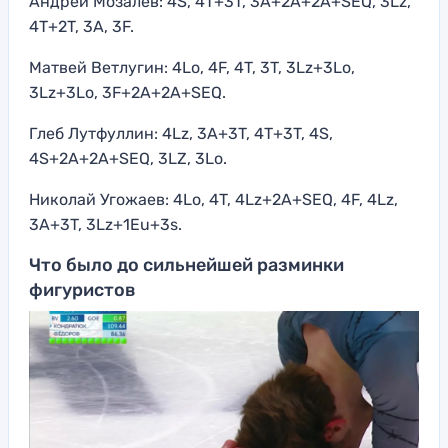
Андрей Мозалёв: 4S, 4T+3T, 3A+2A+2A+SEQ, 3Lz,
4T+2T, 3A, 3F.
Матвей Ветлугин: 4Lo, 4F, 4T, 3T, 3Lz+3Lo,
3Lz+3Lo, 3F+2A+2A+SEQ.
Глеб Лутфуллин: 4Lz, 3A+3T, 4T+3T, 4S,
4S+2A+2A+SEQ, 3LZ, 3Lo.
Николай Угожаев: 4Lo, 4T, 4Lz+2A+SEQ, 4F, 4Lz,
3A+3T, 3Lz+1Eu+3s.
Что было до сильнейшей разминки
фигуристов