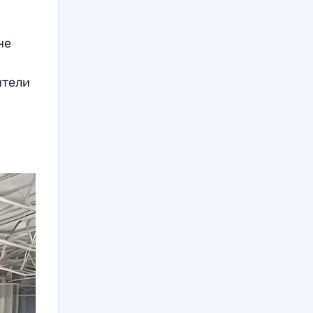
не
ители