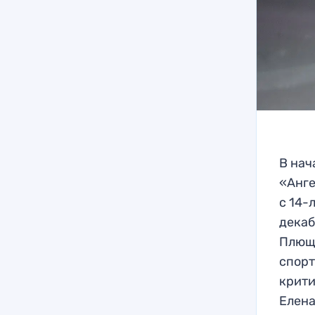
В нач
«Анге
с 14-
декаб
Плюще
спорт
крити
Елена