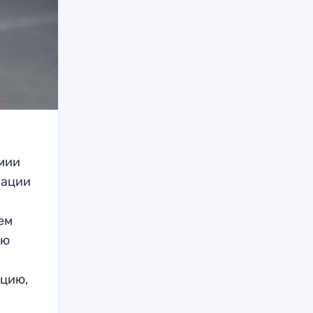
емии
уации
ем
ью
ацию,