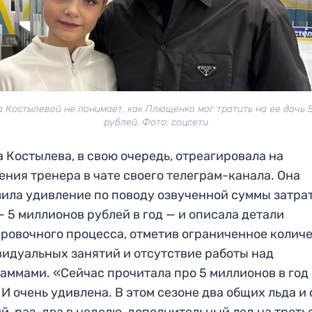
 Костылевой не понимает, как Плющенко мог тратить на ее дочь 
рублей. Фото: соцсети
 Костылева, в свою очередь, отреагировала на
ения тренера в чате своего телеграм-канала. Она
ила удивление по поводу озвученной суммы затрат
— 5 миллионов рублей в год — и описала детали
ровочного процесса, отметив ограниченное колич
идуальных занятий и отсутствие работы над
аммами. «Сейчас прочитала про 5 миллионов в год
 И очень удивлена. В этом сезоне два общих льда и
й, раз-два в неделю, дополнительный лед на треть