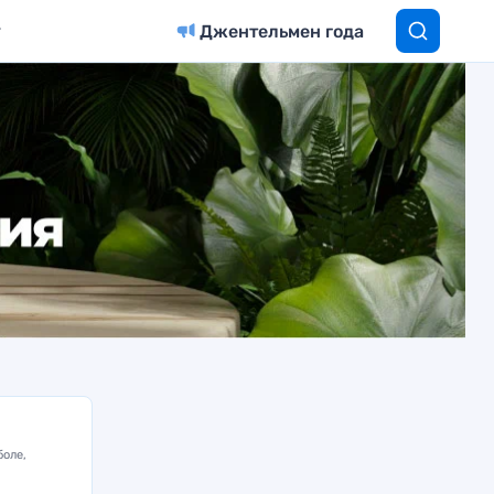
Джентельмен года
боле,