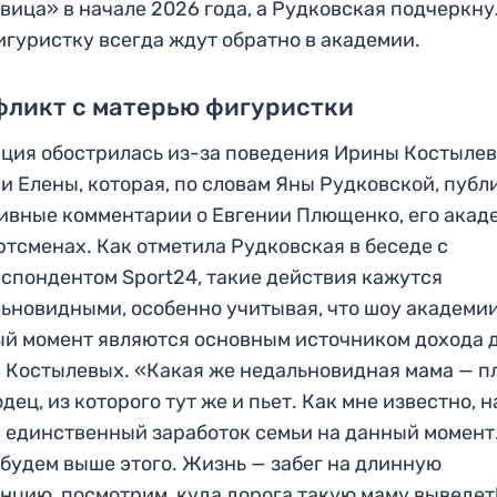
вица» в начале 2026 года, а Рудковская подчеркну
игуристку всегда ждут обратно в академии.
фликт с матерью фигуристки
ция обострилась из-за поведения Ирины Костылев
и Елены, которая, по словам Яны Рудковской, публ
ивные комментарии о Евгении Плющенко, его акад
ртсменах. Как отметила Рудковская в беседе с
спондентом Sport24, такие действия кажутся
ьновидными, особенно учитывая, что шоу академии
й момент являются основным источником дохода 
 Костылевых. «Какая же недальновидная мама — п
одец, из которого тут же и пьет. Как мне известно, 
 единственный заработок семьи на данный момент
 будем выше этого. Жизнь — забег на длинную
нцию, посмотрим, куда дорога такую маму выведет