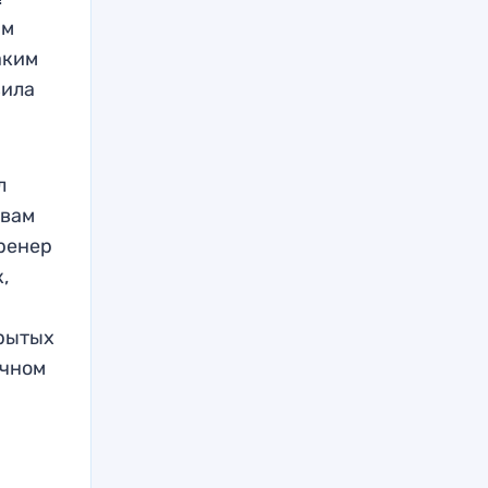
им
аким
вила
л
авам
ренер
,
крытых
очном