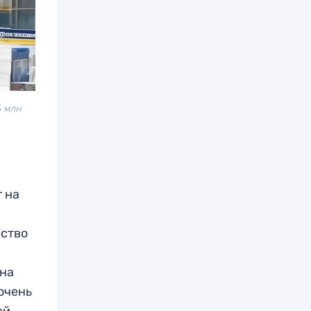
5 млн
 на
ество
 на
 очень
ей