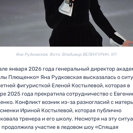
Яна Рудковская. Фото: Владимир ВЕЛЕНГУРИН, КП
але января 2026 года генеральный директор акад
лы Плющенко» Яна Рудковская высказалась о сит
летней фигуристкой Еленой Костылевой, которая в
ре 2025 года прекратила сотрудничество с Евгени
нко. Конфликт возник из-за разногласий с матер
сменки Ириной Костылевой, которая публично
ковала тренера и его школу. Несмотря на эту ситу
 продолжила участие в ледовом шоу «Спящая