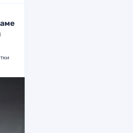
маме
й
стки