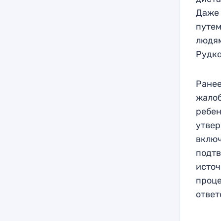
Даже 
путем
людям
Рудко
Ранее
жалоб
ребен
утвер
включ
подтв
источ
проце
ответ