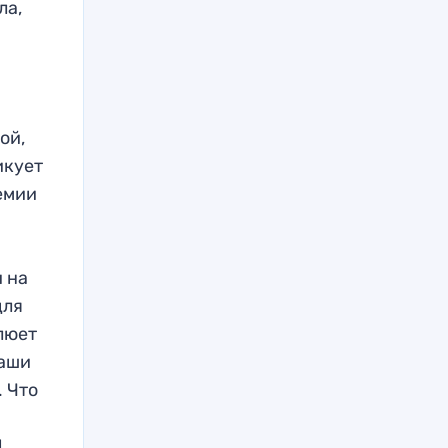
ла,
ой,
икует
емии
 на
для
люет
наши
. Что
!