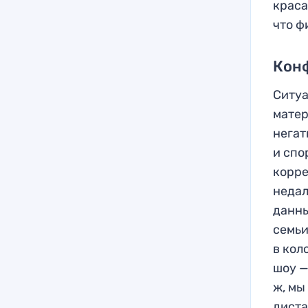
краса
что ф
Кон
Ситуа
матер
негат
и спо
корре
недал
данны
семьи
в кол
шоу —
ж, мы
диста