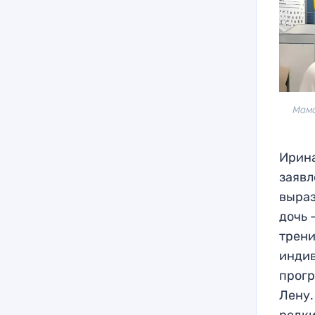
Мама
Ирина
заявл
выраз
дочь 
трени
индив
прогр
Лену.
редки