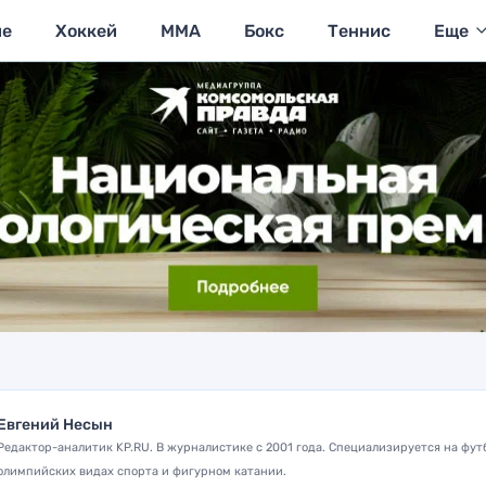
ие
Хоккей
MMA
Бокс
Теннис
Еще
Евгений Несын
Редактор-аналитик KP.RU. В журналистике с 2001 года. Специализируется на фут
олимпийских видах спорта и фигурном катании.