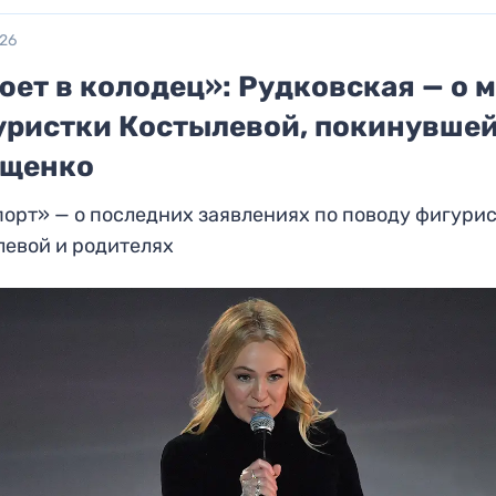
026
юет в колодец»: Рудковская — о 
уристки Костылевой, покинувше
щенко
орт» — о последних заявлениях по поводу фигури
левой и родителях