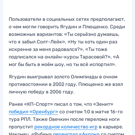
Пользователи в социальных сетях предполагают,
о чем могли говорить Ягудин и Плющенко. Среди
возможных вариантов: «Ты серьёзно думаешь,
что я забыл Солт-Лейк», «Ну ты хоть один раз
искренне за меня радовался?», «Ты тоже
подписался на онлайн-курсы Тарасовой?», «А
мог бы быть в моём шоу, но ты всё испортил».
Ягудин выигрывал золото Олимпиады в очном
противостоянии в 2002 году, Плющенко же взял
личную победу в 2006 году.
Ранее «КП-Спорт» писал о том, что «Зенит»
победил «Оренбург»
со счетом 1:0 в матче 16-го
тура РПЛ. Также Овечкин после перелома ноги
пропустит
рекордное количество игр
в карьере.
Наконец, «Рубин»
переиграл «Акрон»
со счетом