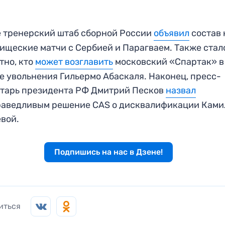
 тренерский штаб сборной России
объявил
состав 
ищеские матчи с Сербией и Парагваем. Также стал
тно, кто
может возглавить
московский «Спартак» в
е увольнения Гильермо Абаскаля. Наконец, пресс-
тарь президента РФ Дмитрий Песков
назвал
раведливым решение CAS о дисквалификации Кам
вой.
Подпишись на нас в Дзене!
иться