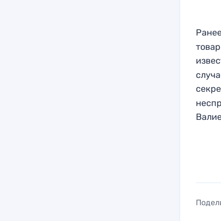
Ранее
товар
извес
случа
секре
несп
Валие
Подел