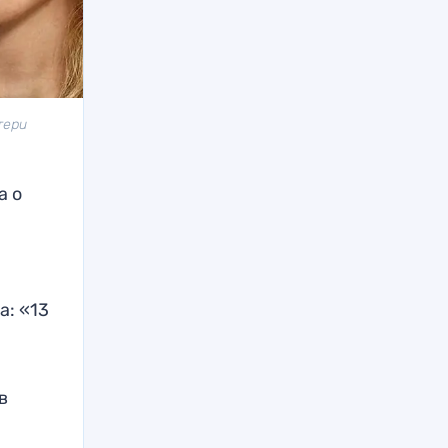
тери
а о
а: «13
в