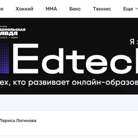
ие
Хоккей
MMA
Бокс
Теннис
Еще
Лариса Логинова