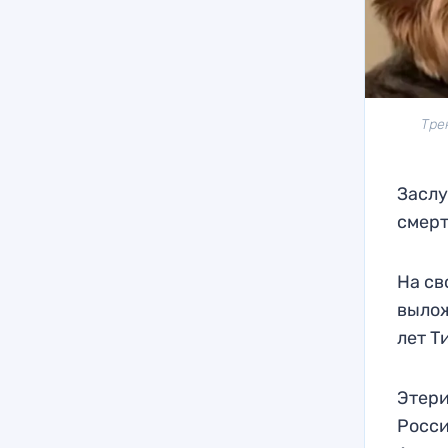
Тре
Заслу
смерт
На св
вылож
лет Т
Этери
Росси