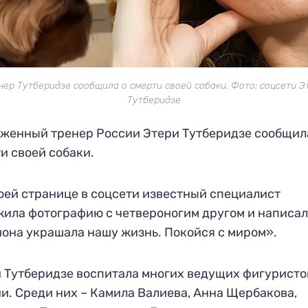
нер Тутберидзе сообщила о смерти своей собаки. Фото: соцсети Э
Тутберидзе
женный тренер России Этери Тутберидзе сообщил
и своей собаки.
оей странице в соцсети известный специалист
ила фотографию с четвероногим другом и написал
иона украшала нашу жизнь. Покойся с миром».
 Тутберидзе воспитала многих ведущих фигуристо
и. Среди них – Камила Валиева, Анна Щербакова,