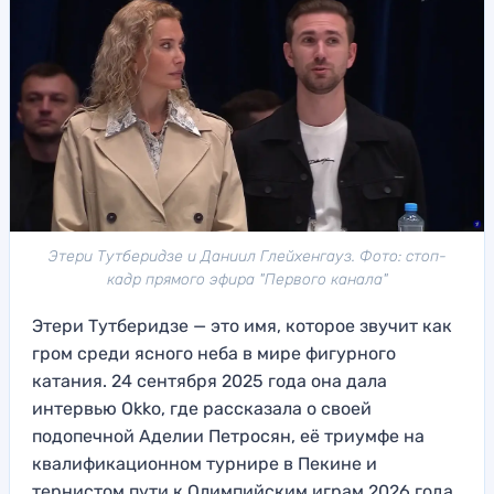
Этери Тутберидзе и Даниил Глейхенгауз. Фото: стоп-
кадр прямого эфира "Первого канала"
Этери Тутберидзе — это имя, которое звучит как
гром среди ясного неба в мире фигурного
катания. 24 сентября 2025 года она дала
интервью Okko, где рассказала о своей
подопечной Аделии Петросян, её триумфе на
квалификационном турнире в Пекине и
тернистом пути к Олимпийским играм 2026 года