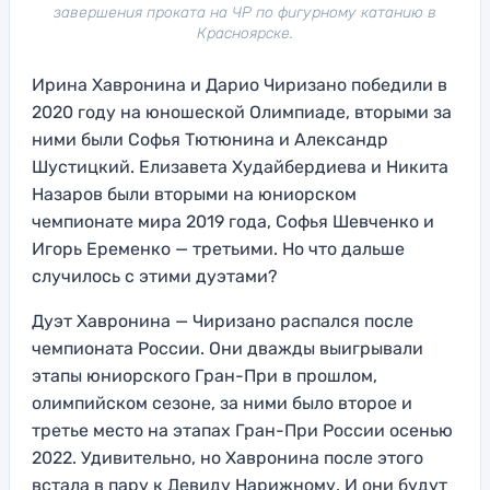
завершения проката на ЧР по фигурному катанию в
Красноярске.
Ирина Хавронина и Дарио Чиризано победили в
2020 году на юношеской Олимпиаде, вторыми за
ними были Софья Тютюнина и Александр
Шустицкий. Елизавета Худайбердиева и Никита
Назаров были вторыми на юниорском
чемпионате мира 2019 года, Софья Шевченко и
Игорь Еременко — третьими. Но что дальше
случилось с этими дуэтами?
Дуэт Хавронина — Чиризано распался после
чемпионата России. Они дважды выигрывали
этапы юниорского Гран-При в прошлом,
олимпийском сезоне, за ними было второе и
третье место на этапах Гран-При России осенью
2022. Удивительно, но Хавронина после этого
встала в пару к Девиду Нарижному. И они будут