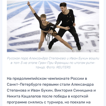
Русская пара Александра Степанова и Иван Букин вошли
в топ-3 на этапе Гран-При Франции по итогам ритм-
танца. Фото: REUTERS
На предолимпийском чемпионате России в
Санкт-Петербурге первыми стали Александра
Степанова и Иван Букин, Виктория Синицына и
Никита Кацалапов после победы в короткой
программе снялись с турнира, но поехали на