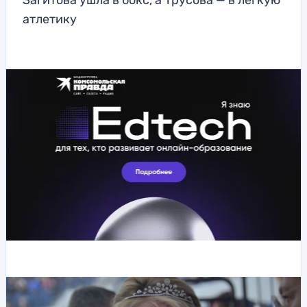
Загитова ушла в бокс, а Трусова — в легкую
атлетику