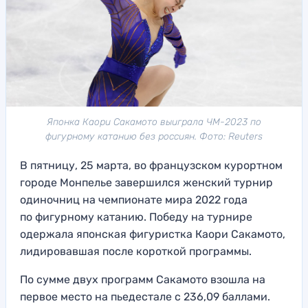
Японка Каори Сакамото выиграла ЧМ-2023 по
фигурному катанию без россиян. Фото: Reuters
В пятницу, 25 марта, во французском курортном
городе Монпелье завершился женский турнир
одиночниц на чемпионате мира 2022 года
по фигурному катанию. Победу на турнире
одержала японская фигуристка Каори Сакамото,
лидировавшая после короткой программы.
По сумме двух программ Сакамото взошла на
первое место на пьедестале с 236,09 баллами.