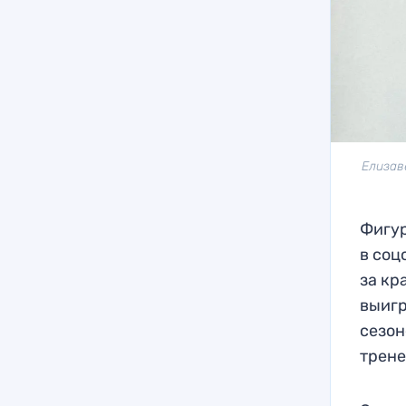
Елизав
Фигур
в соц
за кр
выигр
сезон
трене