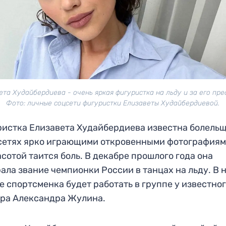
ета Худайбердиева - очень яркая фигуристка на льду и за его пре
Фото: личные соцсети фигуристки Елизаветы Худайбердиевой.
истка Елизавета Худайбердиева известна болель
сетях ярко играющими откровенными фотографиям
асотой таится боль. В декабре прошлого года она
ала звание чемпионки России в танцах на льду. В 
е спортсменка будет работать в группе у известно
ра Александра Жулина.