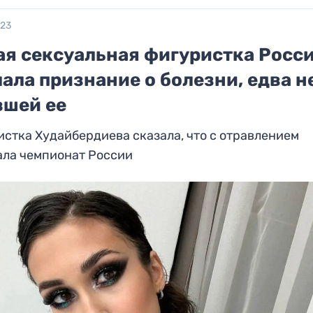
023
ая сексуальная фигуристка Росс
ала признание о болезни, едва н
вшей ее
стка Худайбердиева сказала, что с отравлением
ала чемпионат России