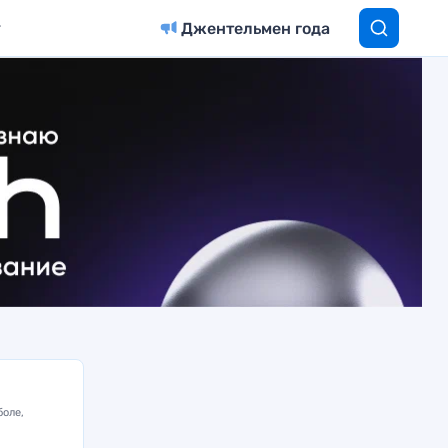
Джентельмен года
боле,