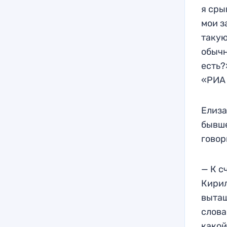
я сры
мои з
такую
обычн
есть?
«РИА 
Елиза
бывше
говор
— К с
Кирил
вытащ
слова
какой