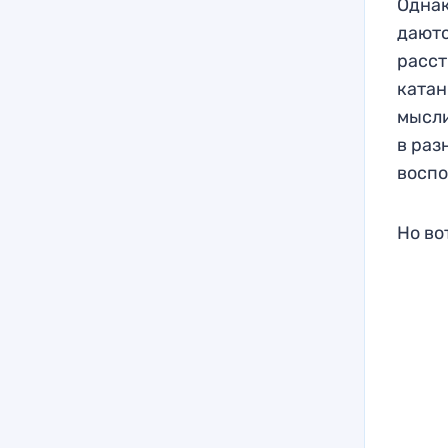
Однак
даютс
расст
катан
мысли
в раз
воспо
Но во