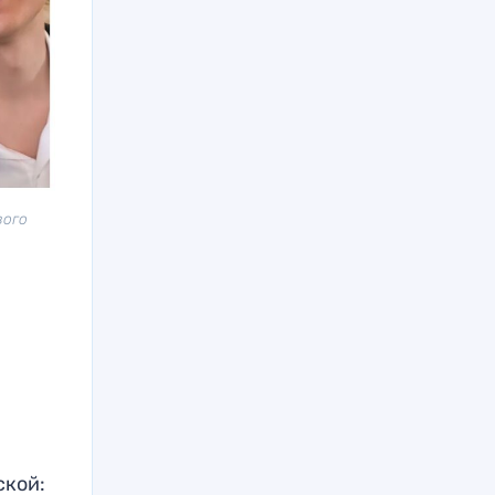
вого
я
ской: