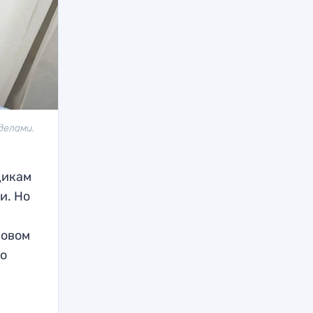
делами.
щикам
и. Но
новом
го