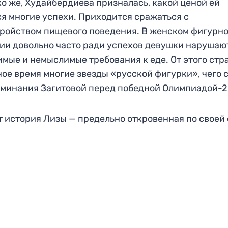
о же, Худайбердиева призналась, какой ценой ей
я многие успехи. Приходится сражаться с
ройством пищевого поведения. В женском фигурн
ии довольно часто ради успехов девушки нарушаю
мые и немыслимые требования к еде. От этого стр
ное время многие звезды «русской фигурки», чего 
минания Загитовой перед победной Олимпиадой-2
т история Лизы — предельно откровенная по своей 