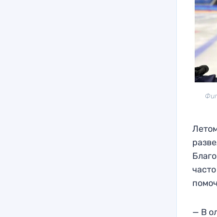
Фиг
Летом
разве
Благо
часто
помоч
— В о