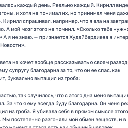
валась каждый день. Реально каждый. Кирилл виде
агоны, и хотя не понимал их, но принимал меня даж
. Кирилл спрашивал, например, что я ела на завтра
о. А мой мозг этого не помнил. «Сколько тебе нужн
» А я не знаю, — признается Худайбердиева в инте
Новости».
вета не хочет вообще рассказывать о своем развод
му супругу благодарна за то, что он ее спас, как
ит, буквально вытащил из гроба:
частью, так случилось, что с этого дна меня вытащи
л. За что я ему всегда буду благодарна. Он меня р
ил из гроба. Я убивала себя в прямом смысле этог
. Мы постепенно разгоняли мой обмен веществ, и в
-то момент я стала есть как обычный человек.