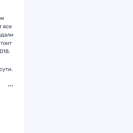
ом
т все
адали
стоит
018.
сути.