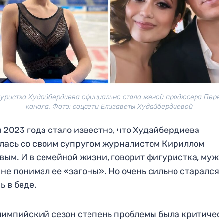
уристка Худайбердиева официально стала женой продюсера Пер
канала. Фото: соцсети Елизаветы Худайбердиевой
 2023 года стало известно, что Худайбердиева
лась со своим супругом журналистом Кириллом
вым. И в семейной жизни, говорит фигуристка, муж
 не понимал ее «загоны». Но очень сильно старалс
ь в беде.
лимпийский сезон степень проблемы была критиче