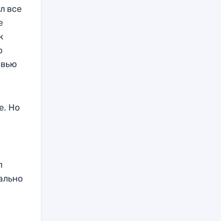
л все
е
к
о
рвью
е. Но
л
еально
о