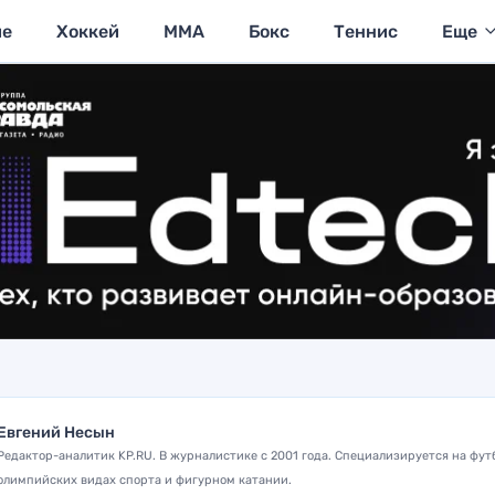
ие
Хоккей
MMA
Бокс
Теннис
Еще
Евгений Несын
Редактор-аналитик KP.RU. В журналистике с 2001 года. Специализируется на фут
олимпийских видах спорта и фигурном катании.