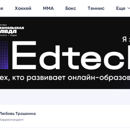
ие
Хоккей
MMA
Бокс
Теннис
Еще
Любовь Трошкина
Корреспондент