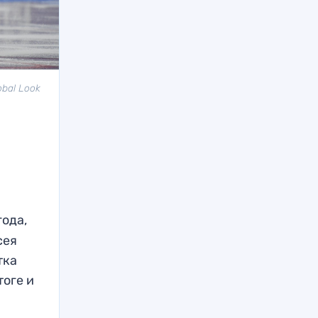
bal Look
года,
сея
тка
тоге и