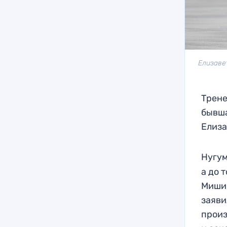
Елизаве
Трене
бывша
Елиза
Нугу
а до 
Мишин
заяви
произ