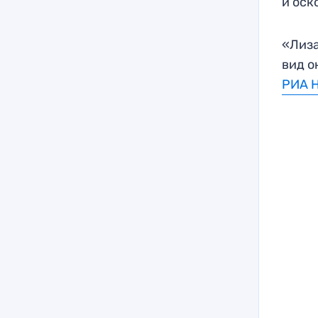
и оск
«Лиза
вид о
РИА 