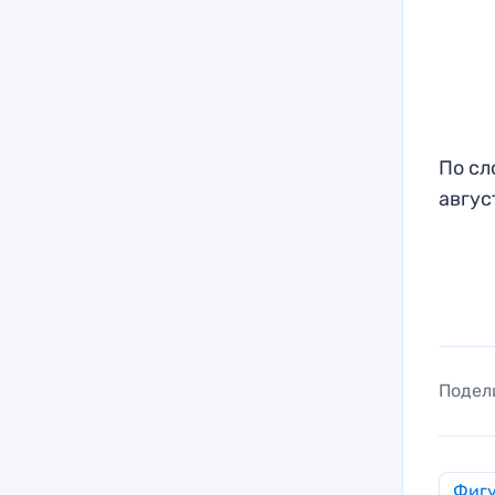
По сл
авгус
Подел
Фигу