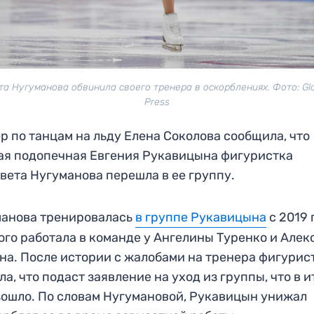
та Нугуманова обвинила своего тренера в оскорблениях. Фото: Glo
Press
р по танцам на льду Елена Соколова сообщила, что
я подопечная Евгения Рукавицына фигуристка
вета Нугуманова перешла в ее группу.
манова тренировалась
в группе Рукавицына
с 2019 
того работала в команде у Ангелины Туренко и Алек
а. После истории с жалобами на тренера фигурис
ла, что подаст заявление на уход из группы, что в и
ошло. По словам Нугумановой, Рукавицын унижал