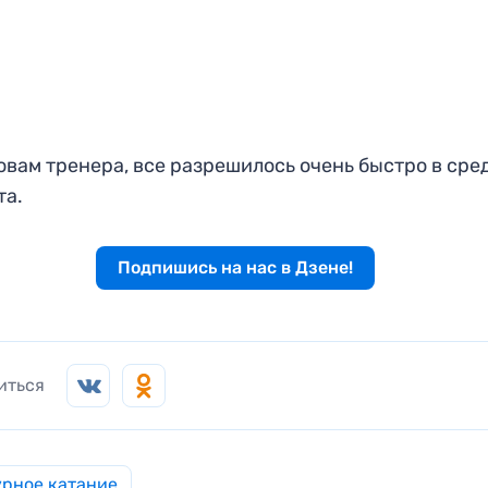
овам тренера, все разрешилось очень быстро в сред
та.
Подпишись на нас в Дзене!
иться
рное катание