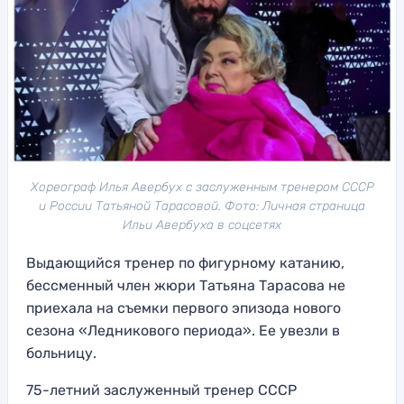
Хореограф Илья Авербух с заслуженным тренером СССР
и России Татьяной Тарасовой. Фото: Личная страница
Ильи Авербуха в соцсетях
Выдающийся тренер по фигурному катанию,
бессменный член жюри Татьяна Тарасова не
приехала на съемки первого эпизода нового
сезона «Ледникового периода». Ее увезли в
больницу.
75-летний заслуженный тренер СССР