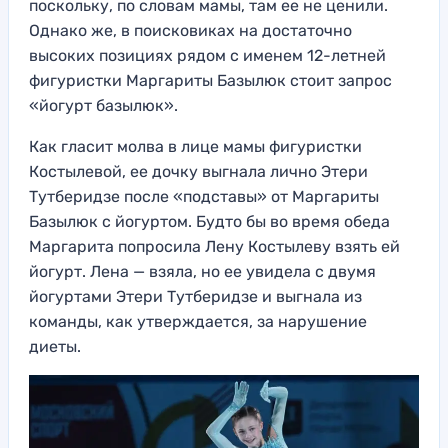
поскольку, по словам мамы, там ее не ценили.
Однако же, в поисковиках на достаточно
высоких позициях рядом с именем 12-летней
фигуристки Маргариты Базылюк стоит запрос
«йогурт базылюк».
Как гласит молва в лице мамы фигуристки
Костылевой, ее дочку выгнала лично Этери
Тутберидзе после «подставы» от Маргариты
Базылюк с йогуртом. Будто бы во время обеда
Маргарита попросила Лену Костылеву взять ей
йогурт. Лена — взяла, но ее увидела с двумя
йогуртами Этери Тутберидзе и выгнала из
команды, как утверждается, за нарушение
диеты.