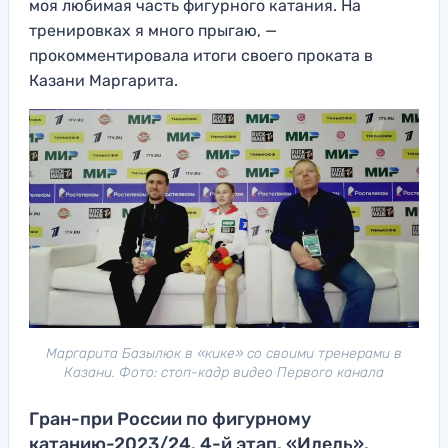
моя любимая часть фигурного катания. На
тренировках я много прыгаю, —
прокомментировала итоги своего проката в
Казани Маргарита.
Маргарита Базылюк в «кике» со своими тренерами в
Казани. Фото: стоп-кадр видео Первого канала
Гран-при России по фигурному
катанию-2023/24. 4-й этап. «Идель».