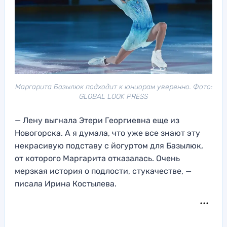
Маргарита Базылюк подходит к юниорам уверенно. Фото:
GLOBAL LOOK PRESS
— Лену выгнала Этери Георгиевна еще из
Новогорска. А я думала, что уже все знают эту
некрасивую подставу с йогуртом для Базылюк,
от которого Маргарита отказалась. Очень
мерзкая история о подлости, стукачестве, —
писала Ирина Костылева.