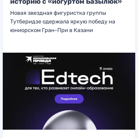
историю с «йогуртом Базылюк»
Новая звездная фигуристка группы
Тутберидзе одержала яркую победу на
юниорском Гран-При в Казани