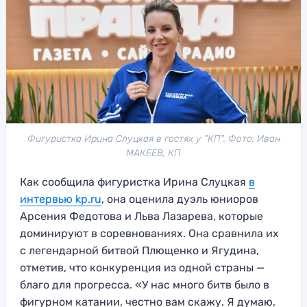
Фигуристка Ирина Слуцкая в гостях у "КП". Фото: Иван
МАКЕЕВ, КП
Как сообщила фигуристка Ирина Слуцкая
в
интервью kp.ru
, она оценила дуэль юниоров
Арсения Федотова и Льва Лазарева, которые
доминируют в соревнованиях. Она сравнила их
с легендарной битвой Плющенко и Ягудина,
отметив, что конкуренция из одной страны —
благо для прогресса. «У нас много битв было в
фигурном катании, честно вам скажу. Я думаю,