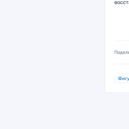
восст
Подел
Фигу