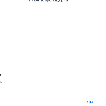
Почта:
sports@kp.ru
т
ры
18+