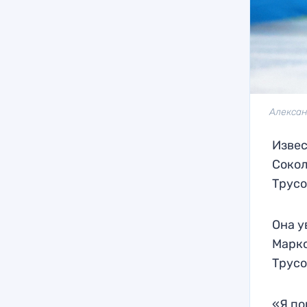
Алексан
Извес
Сокол
Трусо
Она у
Марко
Трусо
«Я по