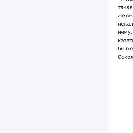
такая
же он
искал
нему.
катат
бы в 
Сокол