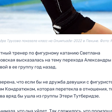
дра Трусова показала класс на Олимпиаде-2022 в Пекине. Фото:
тный тренер по фигурному катанию Светлана
овская высказалась на тему перехода Александры
вой в ее группу год назад.
верена, что если бы не дружба девушки с фигурист
м Кондратюком, которая перетекла в отношения, т
ва вряд бы ушла из группы Этери Тутберидзе.
нимала, что она уйдет. Так сложилось, что произош