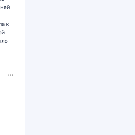
 ней
ла к
ой
ыло