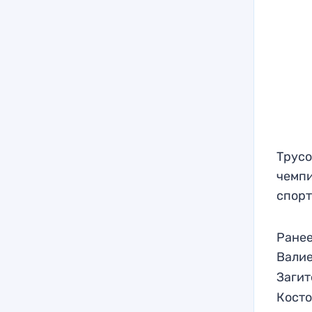
Трусо
чемпи
спорт
Ранее
Валие
Заги
Кост