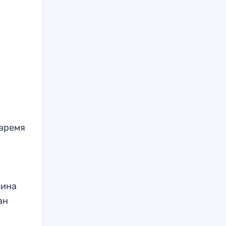
 время
лина
ан