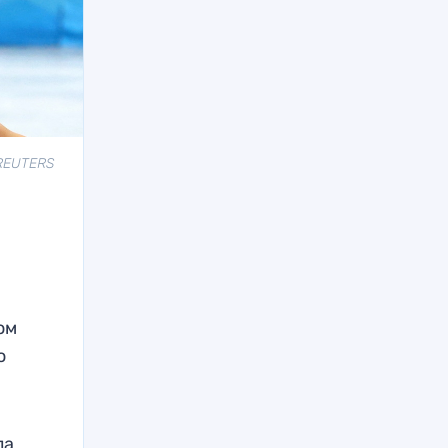
 REUTERS
ом
о
ла