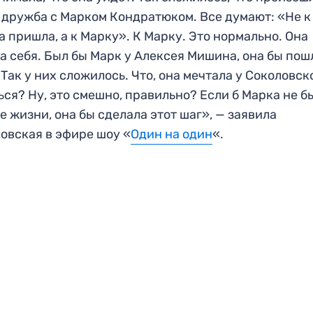
 дружба с Марком Кондратюком. Все думают: «Не к
а пришла, а к Марку». К Марку. Это нормально. Она
а себя. Был бы Марк у Алексея Мишина, она бы пош
 Так у них сложилось. Что, она мечтала у Соколовск
ься? Ну, это смешно, правильно? Если б Марка не б
ее жизни, она бы сделала этот шаг», — заявила
овская в эфире шоу «
Один на один
«.