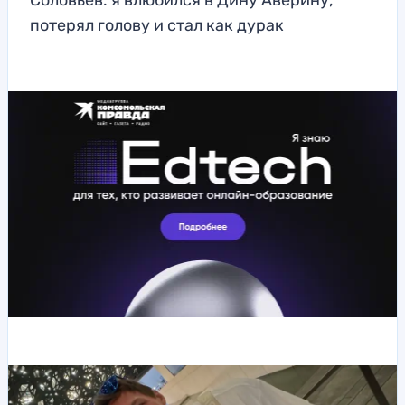
Соловьев: я влюбился в Дину Аверину,
потерял голову и стал как дурак