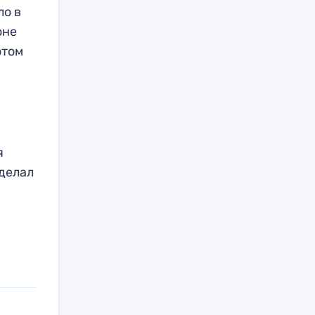
ло в
оне
отом
я
сделал