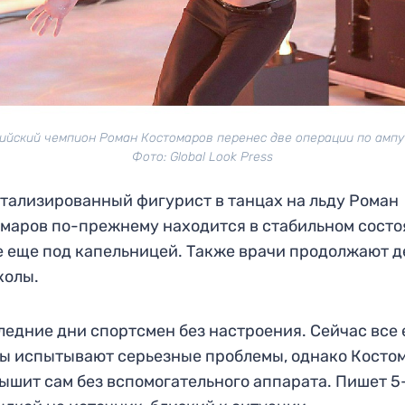
ийский чемпион Роман Костомаров перенес две операции по ампу
Фото: Global Look Press
тализированный фигурист в танцах на льду Роман
маров по-прежнему находится в стабильном состо
е еще под капельницей. Также врачи продолжают д
колы.
ледние дни спортсмен без настроения. Сейчас все 
ы испытывают серьезные проблемы, однако Косто
ышит сам без вспомогательного аппарата. Пишет 5-