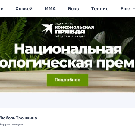
ие
Хоккей
MMA
Бокс
Теннис
Еще
Любовь Трошкина
Корреспондент