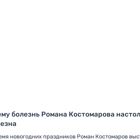
му болезнь Романа Костомарова насто
ьезна
емя новогодних праздников Роман Костомаров выс