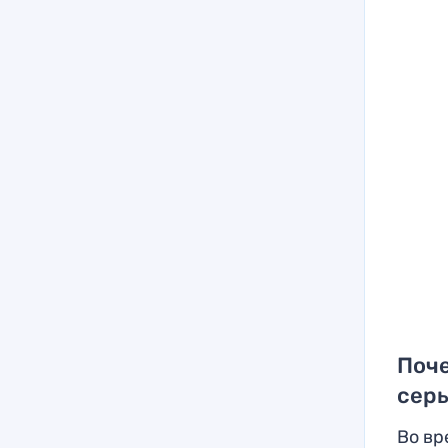
Поче
сер
Во вр