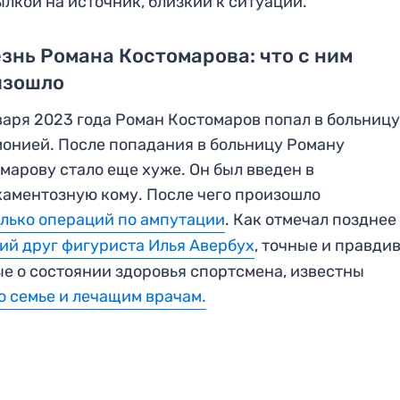
ылкой на источник, близкий к ситуации.
знь Романа Костомарова: что с ним
изошло
варя 2023 года Роман Костомаров попал в больницу
онией. После попадания в больницу Роману
марову стало еще хуже. Он был введен в
аментозную кому. После чего произошло
лько операций по ампутации
. Как отмечал поздне
ий друг фигуриста Илья Авербух
, точные и правди
е о состоянии здоровья спортсмена, известны
о семье и лечащим врачам.