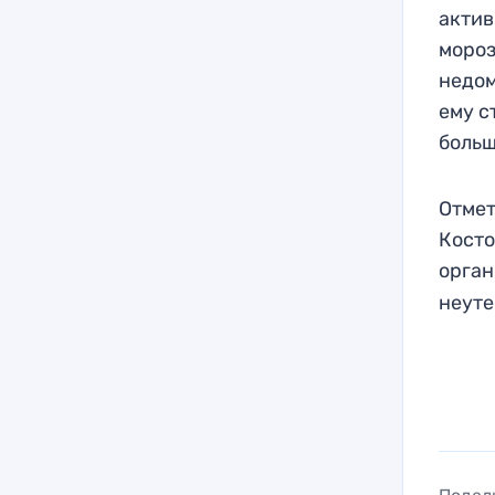
актив
мороз
недом
ему с
больш
Отмет
Косто
орга
неут