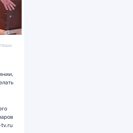
тации.
янии,
елать
его
маров
tv.ru