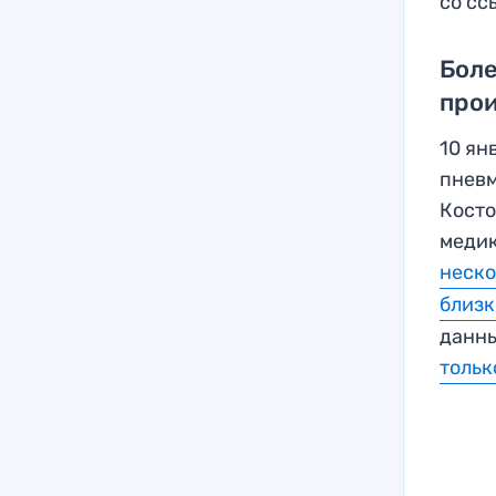
со сс
Боле
про
10 ян
пневм
Косто
медик
неско
близк
данны
тольк