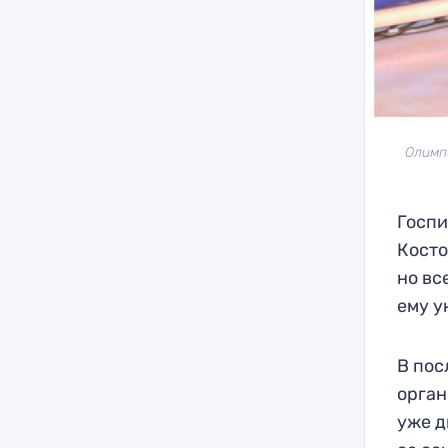
Олимп
Госпи
Косто
но вс
ему у
В пос
орган
уже д