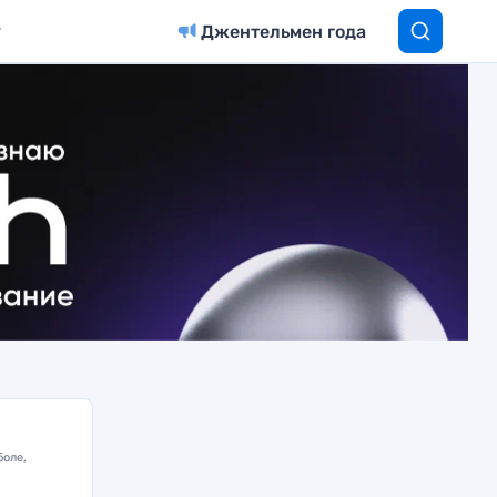
Джентельмен года
боле,