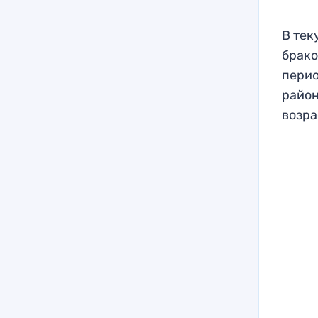
В тек
брако
перио
район
возра