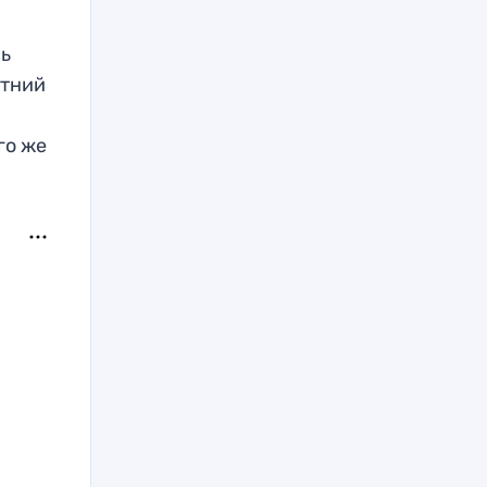
сь
етний
го же