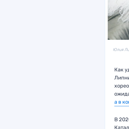
Юлия Ли
Как у
Липни
хорео
ожида
а в к
В 202
Катал