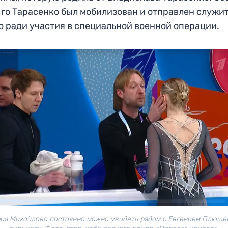
го Тарасенко был мобилизован и отправлен служит
 ради участия в специальной военной операции.
ия Михайлова постоянно можно увидеть рядом с Евгением Плюще