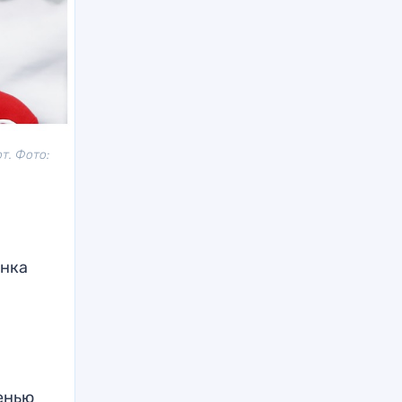
т. Фото:
онка
сенью