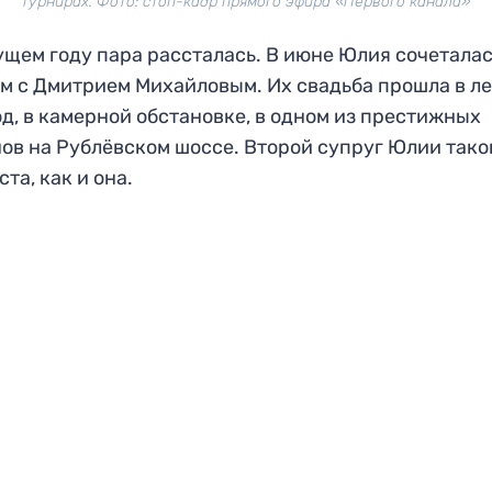
турнирах. Фото: стоп-кадр прямого эфира «Первого канала»
ущем году пара рассталась. В июне Юлия сочетала
м с Дмитрием Михайловым. Их свадьба прошла в л
д, в камерной обстановке, в одном из престижных
ов на Рублёвском шоссе. Второй супруг Юлии тако
ста, как и она.