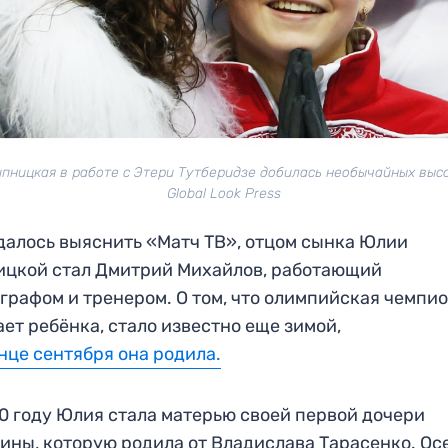
пницкая в работе с Этери Тутберидзе добилась необычайных высо
Global Look Press
далось выяснить «Матч ТВ», отцом сынка Юлии
цкой стал Дмитрий Михайлов, работающий
графом и тренером. О том, что олимпийская чемпи
ет ребёнка, стало известно еще зимой,
онце сентября она родила.
0 году Юлия стала матерью своей первой дочери
ины, которую родила от Владислава Тарасенко. О