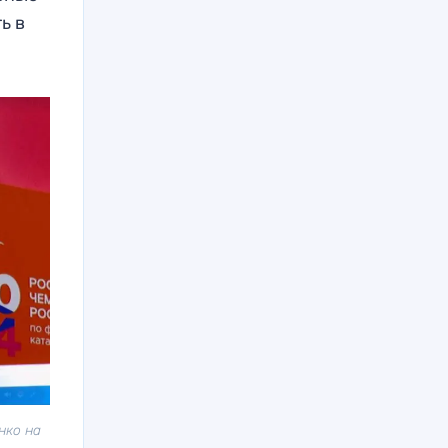
ь в
нко на