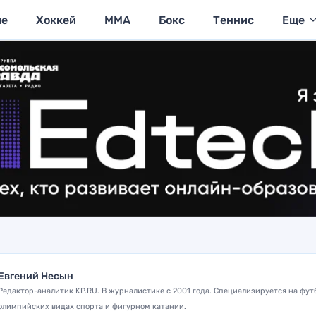
ие
Хоккей
MMA
Бокс
Теннис
Еще
Евгений Несын
Редактор-аналитик KP.RU. В журналистике с 2001 года. Специализируется на фут
олимпийских видах спорта и фигурном катании.