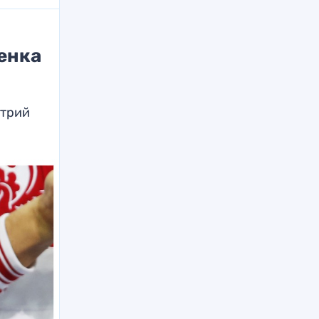
бенка
итрий