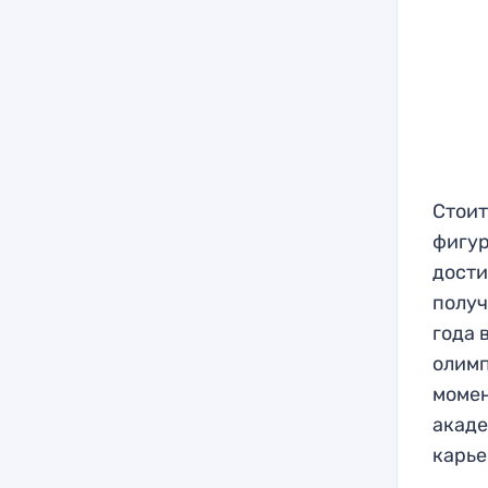
Стоит
фигур
дости
получ
года 
олимп
момен
акаде
карье