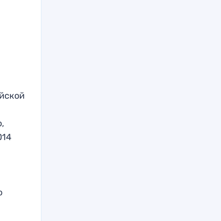
ийской
м
,
014
й
ю