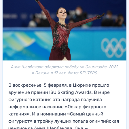
Анна Щербакова одержала победу на Олимпиаде-2022
в Пекине в 17 лет. Фото: REUTERS
В воскресенье, 5 февраля, в Цюрихе прошло
вручение премии ISU Skating Awards. В мире
фигурного катания эта награда получила
неформальное название «Оскар фигурного
катания». И в номинации «Самый ценный
фигурист» в тройку лучших попала олимпийская
чемпионка Анна Щербакова. Она —