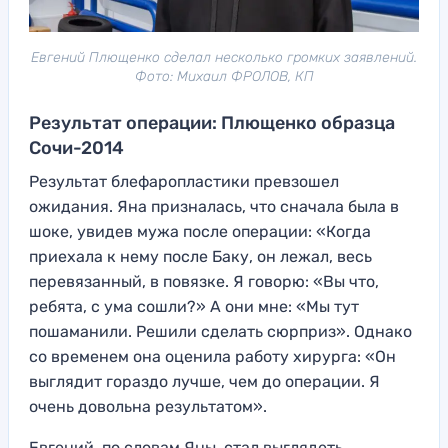
Евгений Плющенко сделал несколько громких заявлений.
Фото: Михаил ФРОЛОВ, КП
Результат операции: Плющенко образца
Сочи-2014
Результат блефаропластики превзошел
ожидания. Яна призналась, что сначала была в
шоке, увидев мужа после операции: «Когда
приехала к нему после Баку, он лежал, весь
перевязанный, в повязке. Я говорю: «Вы что,
ребята, с ума сошли?» А они мне: «Мы тут
пошаманили. Решили сделать сюрприз». Однако
со временем она оценила работу хирурга: «Он
выглядит гораздо лучше, чем до операции. Я
очень довольна результатом».
Евгений, по словам Яны, стал выглядеть