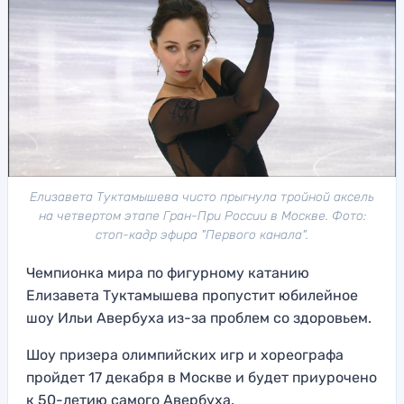
Елизавета Туктамышева чисто прыгнула тройной аксель
на четвертом этапе Гран-При России в Москве. Фото:
стоп-кадр эфира "Первого канала".
Чемпионка мира по фигурному катанию
Елизавета Туктамышева пропустит юбилейное
шоу Ильи Авербуха из-за проблем со здоровьем.
Шоу призера олимпийских игр и хореографа
пройдет 17 декабря в Москве и будет приурочено
к 50-летию самого Авербуха.