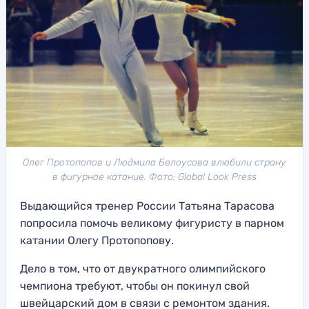
Олег Протопопов и Людмила Белоусова влюбили страну
в фигурное катание. Фото: Global Look Press
Выдающийся тренер России Татьяна Тарасова
попросила помочь великому фигуристу в парном
катании Олегу Протопопову.
Дело в том, что от двукратного олимпийского
чемпиона требуют, чтобы он покинул свой
швейцарский дом в связи с ремонтом здания.