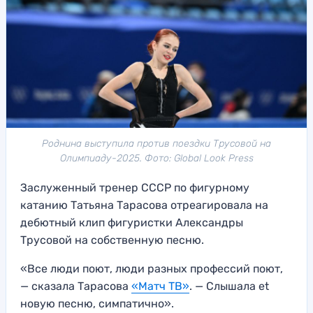
Роднина выступила против поездки Трусовой на
Олимпиаду-2025. Фото: Global Look Press
Заслуженный тренер СССР по фигурному
катанию Татьяна Тарасова отреагировала на
дебютный клип фигуристки Александры
Трусовой на собственную песню.
«Все люди поют, люди разных профессий поют,
— сказала Тарасова
«Матч ТВ»
. — Слышала еt
новую песню, симпатично».