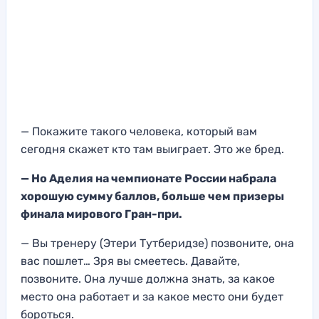
—
Покажите такого человека, который вам
с
егодня скаж
ет кто там выиграет. Это же бре
д.
— Но Аделия на чемпионате России набрала
хорошую сумму баллов, больше чем призеры
финала мирового Гран-при.
— Вы тренер
у (Этери Тутберидзе) позвоните, она
ва
с пошлет… Зря вы
смеетесь.
Давайте,
по
звоните. Она лучше должна знать, за какое
место она работает и за какое место они будет
бороться.