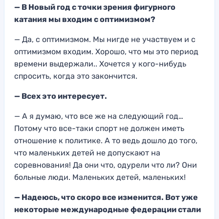
—
В Новый год с точки зрения фигурного
катания мы входим с оптимизмом
?
— Да, с оптимизмом
. Мы нигде не
участвуем и с
оптимиз
мом входим. Хорошо, что мы это период
времени выдержали.. Хочется у кого-нибудь
спросить, когда это закончится.
— В
сех это интересует.
—
А я думаю, что все же на следующий год…
Потому что
все-таки
спорт не должен иметь
отношение
к политике
. А то ведь дошло до того,
что
маленьких детей не допускают
на
соревнования!
Да они что, одуре
ли что ли? Они
больные люди. Маленьки
х детей, маленьки
х
!
— Надеюсь, что скоро все изменится. Вот уже
некоторые международные федерации стали