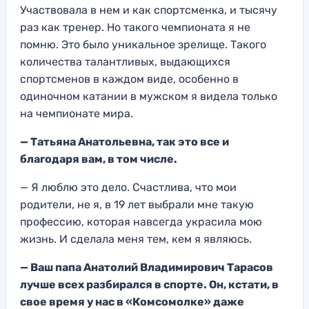
Участвовала в н
ем и как спортсменка, и тысячу
раз
как тренер. Но такого чемпионата я не
помню. Это было уникальное зрел
ище. Такого
количеств
а талантливых, выдающихся
спортсменов
в каждом виде, о
собенно в
одиночном катани
и в мужском
я видела
только
на
чемпионат
е мира.
—
Татьяна Анатольевна, так это все и
благодаря вам,
в том числе.
— Я
люблю это дело. Счастлив
а, что мои
родители, не я,
в 19 лет выбрали мне такую
профессию
, которая навсегда украсил
а мою
жизн
ь. И сделала меня тем, кем я являюсь.
— Ваш папа Анатолий Владимирович Тарасов
лучше всех разбирался в спорте. Он, кстати, в
свое время у нас в
«Комсомолке
» даже