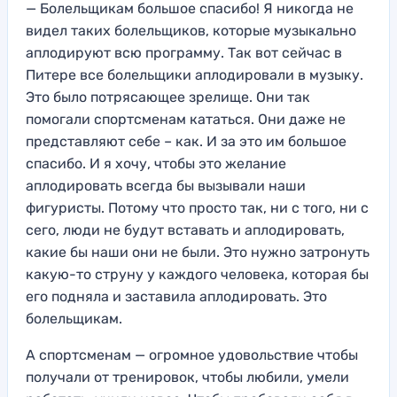
—
Болельщикам б
ольшое спасибо! Я никогда не
видел таких болельщиков, которые музыкально
аплодируют всю программу. Так во
т сейчас в
Питере все болельщики
аплодировали
в музыку.
Это было потрясающее з
релище. Они так
помогали спортсменам кататься
. Они даже не
представляют себе –
как. И за это им
большое
спасибо. И я хочу, чтобы это желание
аплодировать
всегда бы вызывали наши
фигуристы
. Потому что просто так, ни с того, ни с
сего
, люди не будут вставать и аплодировать,
какие бы наши они не были. Это нужно з
атронуть
какую-то струну у каждого человека,
которая бы
его подняла и застав
ила аплодировать
. Это
болель
щикам.
А спортсм
енам — огромное удовольствие чтобы
получали о
т тренировок
, чтобы любили
, умели