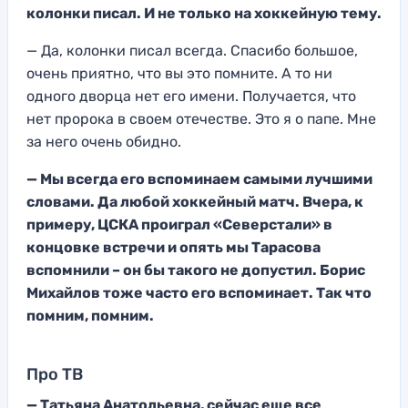
колонки писал
. И не только на хоккейную тему.
—
Да, колонки писал всегда. Спасибо
большое,
очень п
риятно, что вы это помните. А
то ни
одного дворца нет его
имени. Получается, что
нет пророка в своем отечестве. Это я о пап
е. Мне
за него очень обидно.
— Мы всегда его вспоминаем с
амыми лучшими
словами.
Да любой хоккейный матч. Вчера, к
примеру, ЦСКА проиграл «Северстали» в
концовке встречи и
опять мы Тарасова
вспомнили – он бы такого не допустил.
Борис
Михайлов тоже часто его вспоминает
. Так что
помним, помним.
Про ТВ
— Татьяна Анатольевна,
сейчас еще все