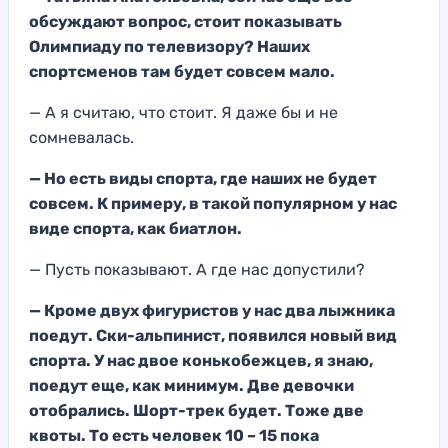
обсуждают вопрос, стоит показывать
Олимпиаду по телевизору
? Наших
спортсменов там будет совсем мало.
— А я считаю,
что стоит.
Я даже бы и н
е
сомневалась.
— Но есть виды спорта, где наших не будет
совсем. К
примеру, в такой популярном у нас
виде спорта, как биатлон.
— Пусть показывают. А
где нас до
пустили?
—
Кроме двух фигуристов у нас два лыжника
поедут. Ски-альпинист, появился
новый вид
спорта. У
нас двое конькобежце
в, я знаю,
поедут еще, к
ак минимум. Две девочки
отобрались. Шорт-трек будет.
Тоже две
квоты. То есть человек 10 – 15 пока