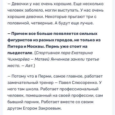
— Девочки у нас очень хорошие. Еще
несколько
человек заболел
о
, могли выступать. У нас очень
хорошие девочки. Некоторые прыгают три с
половиной, четвер
ные.
А будут еще лучш
е.
—
Причем все больше появляется сильных
фигуристов из разных городов, не только из
Питера и Москвы.
Пермь уже стоит на
пьедестале
. (
Спортивная пара Екатерина
Чикмарёва — Матвей Янченков заняли третье
место. — Авт.
)
— Потому что в Перми
, самое главное, работает
замечательный тренер — Павел Слюсоренко. У
него там школа
.
Работает профессиональный
человек, помешанный на сво
ей профессии, сам
бывший парник.
Работает вместе со своим
другом Егором Закроевым.