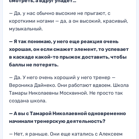
смотреть,
а вдруг упадет…
— Д
а, у нас обычно высокие не прыгают, с
короткими
ногами — да, а он высокий, красивый,
музыкальный.
—
Я так понимаю, у него еще реакция очень
хорошая, он если смажет элемент, то успевает
в каскаде какой-то прыжок доставить, чтобы
баллы не потерять.
— Да. У него очень хороший у нег
о тренер —
Вероника Дайнек
о
. Они работают вдвоем. Школа
Тамары Николаевны Москв
иной. Не прост
о так
создана ш
кола.
— А вы с Тамарой Николаевной одновременно
начинали тренерскую деятельность?
— Нет, я раньше.
Они еще катались с Алексеем